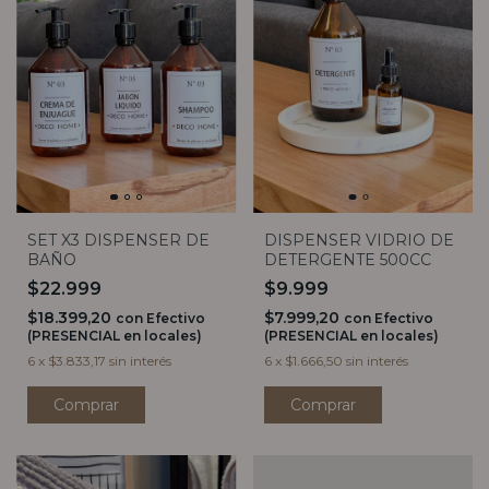
SET X3 DISPENSER DE
DISPENSER VIDRIO DE
BAÑO
DETERGENTE 500CC
$22.999
$9.999
$18.399,20
$7.999,20
con
Efectivo
con
Efectivo
(PRESENCIAL en locales)
(PRESENCIAL en locales)
6
x
$3.833,17
sin interés
6
x
$1.666,50
sin interés