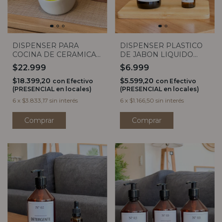
DISPENSER PLASTICO
DISPENSER PARA
DE JABON LIQUIDO
COCINA DE CERAMICA
250CC
BLANCO
$6.999
$22.999
$5.599,20
$18.399,20
con
Efectivo
con
Efectivo
(PRESENCIAL en locales)
(PRESENCIAL en locales)
6
x
$1.166,50
sin interés
6
x
$3.833,17
sin interés