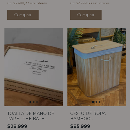
6
x
$3.499,83
sin interés
6
x
$2.999,83
sin interés
TOALLA DE MANO DE
CESTO DE ROPA
PAPEL THE BATH
BAMBOO
AFFAIRE X20
RECTANGULAR DOBLE
$28.999
$85.999
CON TAPA