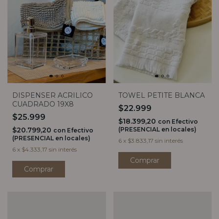
DISPENSER ACRILICO
TOWEL PETITE BLANCA
CUADRADO 19X8
$22.999
$25.999
$18.399,20
con
Efectivo
$20.799,20
(PRESENCIAL en locales)
con
Efectivo
(PRESENCIAL en locales)
6
x
$3.833,17
sin interés
6
x
$4.333,17
sin interés