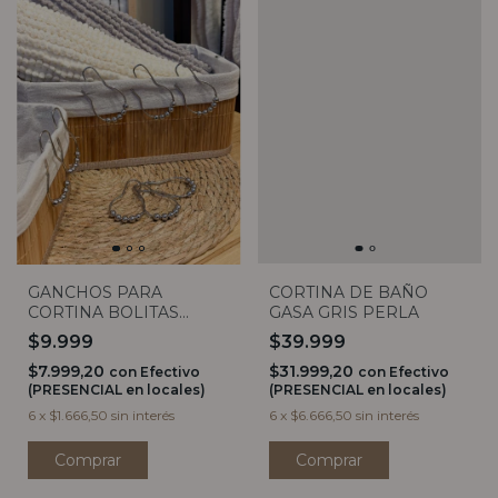
GANCHOS PARA
CORTINA DE BAÑO
CORTINA BOLITAS
GASA GRIS PERLA
CROMADO X12
$9.999
$39.999
$7.999,20
$31.999,20
con
Efectivo
con
Efectivo
(PRESENCIAL en locales)
(PRESENCIAL en locales)
6
x
$1.666,50
sin interés
6
x
$6.666,50
sin interés