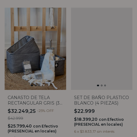
CANASTO DE TELA
SET DE BAÑO PLASTICO
RECTANGULAR GRIS (3
BLANCO (4 PIEZAS)
tamaños)
$32.249,25
-
25
%
OFF
$22.999
$42.999
$18.399,20
con
Efectivo
(PRESENCIAL en locales)
$25.799,40
con
Efectivo
(PRESENCIAL en locales)
6
x
$3.833,17
sin interés