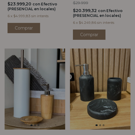
$29.999
$23.999,20
con
Efectivo
(PRESENCIAL en locales)
$20.399,32
con
Efectivo
(PRESENCIAL en locales)
6
x
$4.999,83
sin interés
6
x
$4.249,86
sin interés