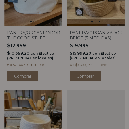
PANERA/ORGANIZADOR
PANERA/ORGANIZADOR
THE GOOD STUFF
BEIGE (3 MEDIDAS)
$12.999
$19.999
$10.399,20
$15.999,20
con
Efectivo
con
Efectivo
(PRESENCIAL en locales)
(PRESENCIAL en locales)
6
x
$2.166,50
sin interés
6
x
$3.333,17
sin interés
Comprar