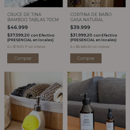
CRUCE DE TINA
CORTINA DE BAÑO
BAMBOO TABLAS 70CM
GASA NATURAL
$46.999
$39.999
$37.599,20
$31.999,20
con
Efectivo
con
Efectivo
(PRESENCIAL en locales)
(PRESENCIAL en locales)
6
x
$7.833,17
sin interés
6
x
$6.666,50
sin interés