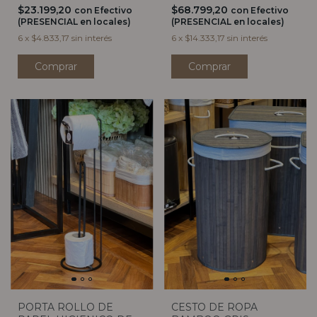
$23.199,20
$68.799,20
con
Efectivo
con
Efectivo
(PRESENCIAL en locales)
(PRESENCIAL en locales)
6
x
$4.833,17
sin interés
6
x
$14.333,17
sin interés
PORTA ROLLO DE
CESTO DE ROPA