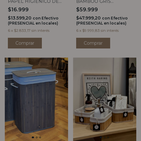
PAPEL HIGIENICO DE
BAMBOO GRIS
PIE NEGRO
REDONDO CON TAPA
$16.999
$59.999
$13.599,20
$47.999,20
con
Efectivo
con
Efectivo
(PRESENCIAL en locales)
(PRESENCIAL en locales)
6
x
$2.833,17
sin interés
6
x
$9.999,83
sin interés