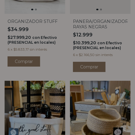
ORGANIZADOR STUFF
PANERA/ORGANIZADOR
RAYAS NEGRAS
$34.999
$12.999
$27.999,20
con
Efectivo
(PRESENCIAL en locales)
$10.399,20
con
Efectivo
(PRESENCIAL en locales)
6
x
$5.833,17
sin interés
6
x
$2.166,50
sin interés
Comprar