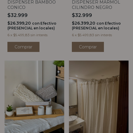
DISPENSER MARMOL
DISPENSER BAMBOO
CILINDRO NEGRO
CONICO
$32.999
$32.999
$26.399,20
$26.399,20
con
Efectivo
con
Efectivo
(PRESENCIAL en locales)
(PRESENCIAL en locales)
6
x
$5.499,83
sin interés
6
x
$5.499,83
sin interés