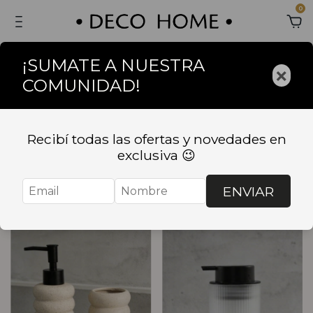
0
¡SUMATE A NUESTRA
×
COMUNIDAD!
Inicio
.
BAÑO
BAÑO
Recibí todas las ofertas y novedades en
exclusiva 😉
Ordenar
Filtrar
ENVIAR