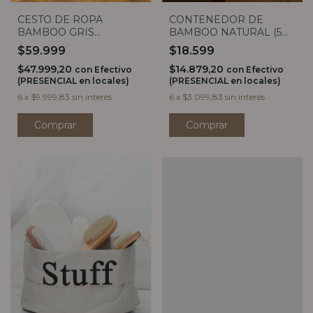
CESTO DE ROPA
CONTENEDOR DE
BAMBOO GRIS
BAMBOO NATURAL (5
RECTANGULAR CON
MEDIDAS)
$59.999
$18.599
TAPA
$47.999,20
$14.879,20
con
Efectivo
con
Efectivo
(PRESENCIAL en locales)
(PRESENCIAL en locales)
6
x
$9.999,83
sin interés
6
x
$3.099,83
sin interés
Comprar