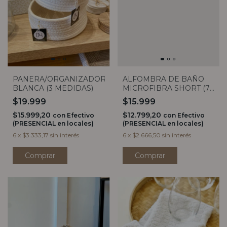
PANERA/ORGANIZADOR
ALFOMBRA DE BAÑO
BLANCA (3 MEDIDAS)
MICROFIBRA SHORT (7
COLORES)
$19.999
$15.999
$15.999,20
$12.799,20
con
Efectivo
con
Efectivo
(PRESENCIAL en locales)
(PRESENCIAL en locales)
6
x
$3.333,17
sin interés
6
x
$2.666,50
sin interés
Comprar
Comprar