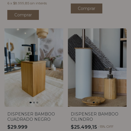
6
x
$8.999,85
sin interés
DISPENSER BAMBOO
DISPENSER BAMBOO
CUADRADO NEGRO
CILINDRO
$29.999
$25.499,15
-
15
%
OFF