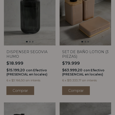
DISPENSER SEGOVIA
SET DE BAÑO LOTION (3
HUMO
PIEZAS)
$18.999
$79.999
$15.199,20
$63.999,20
con
Efectivo
con
Efectivo
(PRESENCIAL en locales)
(PRESENCIAL en locales)
6
x
$3.166,50
sin interés
6
x
$13.333,17
sin interés
Comprar