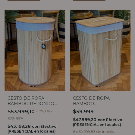
CESTO DE ROPA
CESTO DE ROPA
BAMBOO REDONDO
BAMBOO
CON TAPA
RECTANGULAR CON
$53.999,10
-
10
%
OFF
$59.999
TAPA
$59.999
$47.999,20
con
Efectivo
(PRESENCIAL en locales)
$43.199,28
con
Efectivo
(PRESENCIAL en locales)
6
x
$9.999,83
sin interés