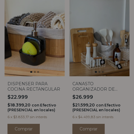
DISPENSER PARA
CANASTO
COCINA RECTANGULAR
ORGANIZADOR DE
ACERO CREAM
$22.999
$26.999
MANIJAS BAMBOO (2
$18.399,20
$21.599,20
tamaños)
con
Efectivo
con
Efectivo
(PRESENCIAL en locales)
(PRESENCIAL en locales)
6
x
$3.833,17
sin interés
6
x
$4.499,83
sin interés
Comprar
Comprar