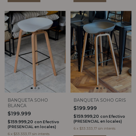
BANQUETA SOHO
BANQUETA SOHO GRIS
BLANCA
$199.999
$199.999
$159.999,20
con
Efectivo
$159.999,20
(PRESENCIAL en locales)
con
Efectivo
(PRESENCIAL en locales)
6
x
$33.333,17
sin interés
6
x
$33.333,17
sin interés