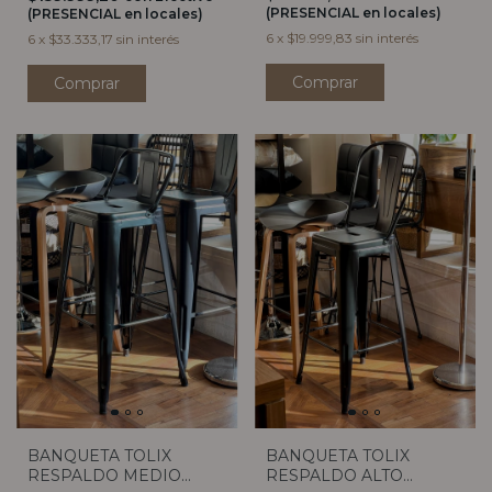
(PRESENCIAL en locales)
(PRESENCIAL en locales)
6
x
$19.999,83
sin interés
6
x
$33.333,17
sin interés
BANQUETA TOLIX
BANQUETA TOLIX
RESPALDO MEDIO
RESPALDO ALTO