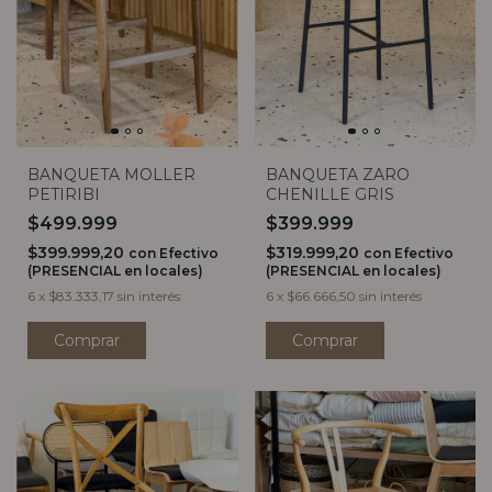
BANQUETA MOLLER
BANQUETA ZARO
PETIRIBI
CHENILLE GRIS
$499.999
$399.999
$399.999,20
$319.999,20
con
Efectivo
con
Efectivo
(PRESENCIAL en locales)
(PRESENCIAL en locales)
6
x
$83.333,17
sin interés
6
x
$66.666,50
sin interés