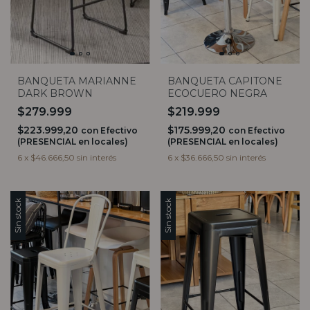
BANQUETA MARIANNE
BANQUETA CAPITONE
DARK BROWN
ECOCUERO NEGRA
$279.999
$219.999
$223.999,20
$175.999,20
con
Efectivo
con
Efectivo
(PRESENCIAL en locales)
(PRESENCIAL en locales)
6
x
$46.666,50
sin interés
6
x
$36.666,50
sin interés
Sin stock
Sin stock