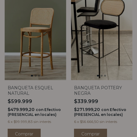
BANQUETA POTTERY
BANQUETA ESQUEL
NEGRA
NATURAL
$339.999
$599.999
$271.999,20
$479.999,20
con
Efectivo
con
Efectivo
(PRESENCIAL en locales)
(PRESENCIAL en locales)
6
x
$56.666,50
sin interés
6
x
$99.999,83
sin interés