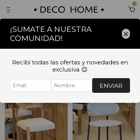
0
¡SUMATE A NUESTRA
×
COMUNIDAD!
Inicio
.
SILLAS
.
BANQUETAS
BANQUETAS
Recibí todas las ofertas y novedades en
exclusiva 😉
Ordenar
Filtrar
ENVIAR