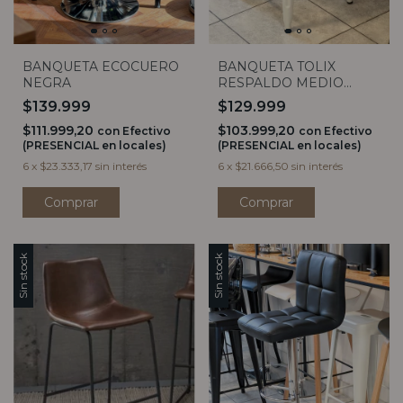
BANQUETA ECOCUERO
BANQUETA TOLIX
NEGRA
RESPALDO MEDIO
BLANCO MATE
$139.999
$129.999
$111.999,20
$103.999,20
con
Efectivo
con
Efectivo
(PRESENCIAL en locales)
(PRESENCIAL en locales)
6
x
$23.333,17
sin interés
6
x
$21.666,50
sin interés
Sin stock
Sin stock