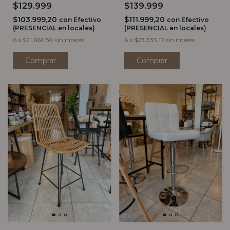
NEGRO MATE
NEGRO MATE
$129.999
$139.999
$103.999,20
$111.999,20
con
Efectivo
con
Efectivo
(PRESENCIAL en locales)
(PRESENCIAL en locales)
6
x
$21.666,50
sin interés
6
x
$23.333,17
sin interés