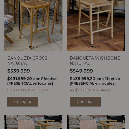
BANQUETA WISHBONE
BANQUETA CROSS
NATURAL
NATURAL
$549.999
$539.999
$439.999,20
$431.999,20
con
Efectivo
con
Efectivo
(PRESENCIAL en locales)
(PRESENCIAL en locales)
6
x
$91.666,50
sin interés
6
x
$89.999,83
sin interés