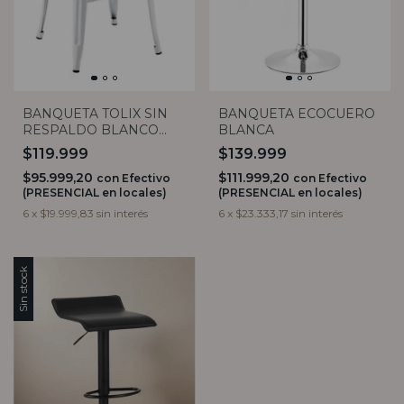
BANQUETA TOLIX SIN
BANQUETA ECOCUERO
RESPALDO BLANCO
BLANCA
MATE
$119.999
$139.999
$95.999,20
$111.999,20
con
Efectivo
con
Efectivo
(PRESENCIAL en locales)
(PRESENCIAL en locales)
6
x
$19.999,83
sin interés
6
x
$23.333,17
sin interés
Sin stock