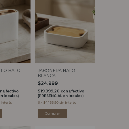
LLO HALO
JABONERA HALO
BLANCA
$24.999
$19.999,20
n
Efectivo
con
Efectivo
n locales)
(PRESENCIAL en locales)
 interés
6
x
$4.166,50
sin interés
Comprar