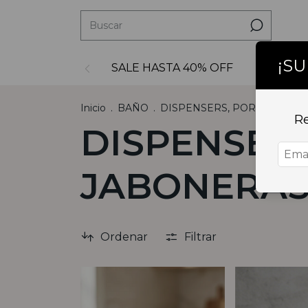
¡S
SALE HASTA 40% OFF
Decoraci
Inicio
.
BAÑO
.
DISPENSERS, PORTACEPILL
Re
DISPENSERS
JABONERA
Ordenar
Filtrar