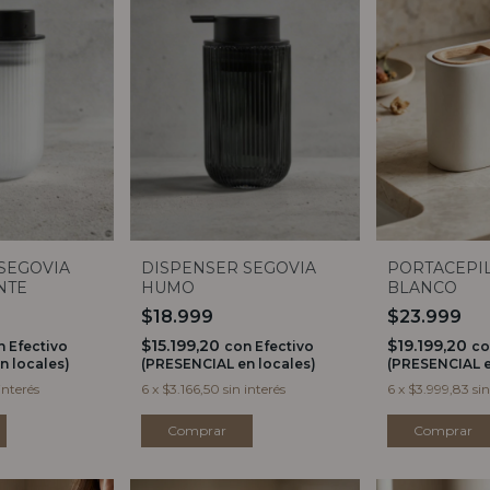
SEGOVIA
DISPENSER SEGOVIA
PORTACEPI
NTE
HUMO
BLANCO
$18.999
$23.999
$15.199,20
$19.199,20
n
Efectivo
con
Efectivo
co
n locales)
(PRESENCIAL en locales)
(PRESENCIAL e
interés
6
x
$3.166,50
sin interés
6
x
$3.999,83
sin
Comprar