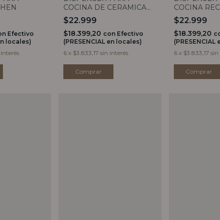
CHEN
COCINA DE CERAMICA
COCINA RE
BLANCO
$22.999
$22.999
$18.399,20
$18.399,20
on
Efectivo
con
Efectivo
c
n locales)
(PRESENCIAL en locales)
(PRESENCIAL e
 interés
6
x
$3.833,17
sin interés
6
x
$3.833,17
sin
Comprar