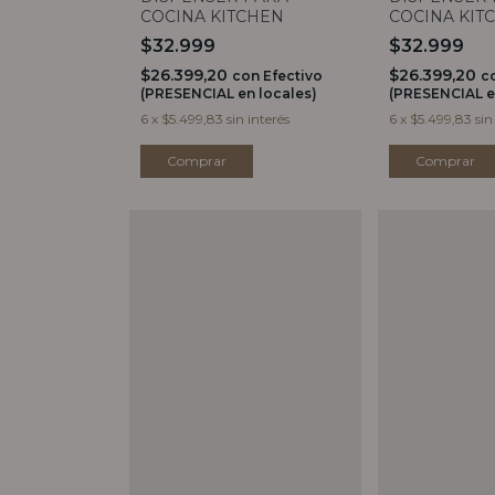
COCINA KITCHEN
COCINA KIT
$32.999
$32.999
$26.399,20
$26.399,20
con
Efectivo
c
(PRESENCIAL en locales)
(PRESENCIAL e
6
x
$5.499,83
sin interés
6
x
$5.499,83
sin
Comprar
Comprar