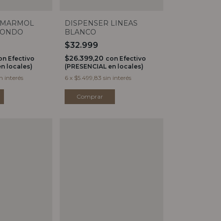
 MARMOL
DISPENSER LINEAS
DONDO
BLANCO
$32.999
$26.399,20
on
Efectivo
con
Efectivo
n locales)
(PRESENCIAL en locales)
in interés
6
x
$5.499,83
sin interés