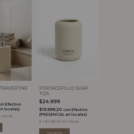
TRAVERTINE
PORTACEPILLO SOAP
TIZA
$24.999
on
Efectivo
n locales)
$19.999,20
con
Efectivo
(PRESENCIAL en locales)
n interés
6
x
$4.166,50
sin interés