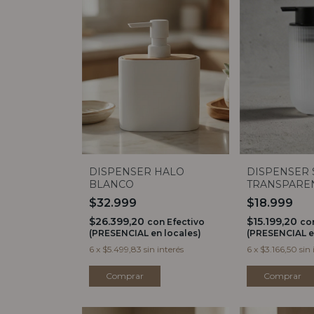
DISPENSER HALO
DISPENSER 
BLANCO
TRANSPARE
$32.999
$18.999
$26.399,20
$15.199,20
con
Efectivo
co
(PRESENCIAL en locales)
(PRESENCIAL e
6
x
$5.499,83
sin interés
6
x
$3.166,50
sin 
Comprar