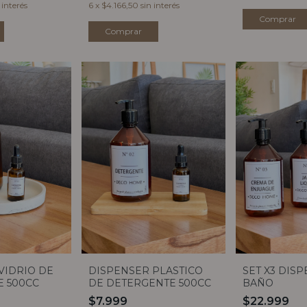
 interés
6
x
$4.166,50
sin interés
Comprar
VIDRIO DE
DISPENSER PLASTICO
SET X3 DIS
 500CC
DE DETERGENTE 500CC
BAÑO
$7.999
$22.999