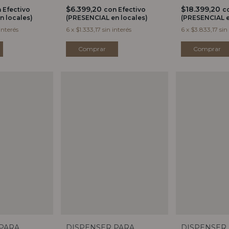
$6.399,20
$18.399,20
n
Efectivo
con
Efectivo
c
n locales)
(PRESENCIAL en locales)
(PRESENCIAL e
interés
6
x
$1.333,17
sin interés
6
x
$3.833,17
sin
PARA
DISPENSER PARA
DISPENSER