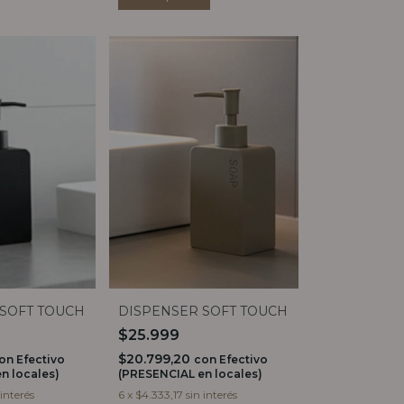
SOFT TOUCH
DISPENSER SOFT TOUCH
$25.999
$20.799,20
on
Efectivo
con
Efectivo
n locales)
(PRESENCIAL en locales)
 interés
6
x
$4.333,17
sin interés