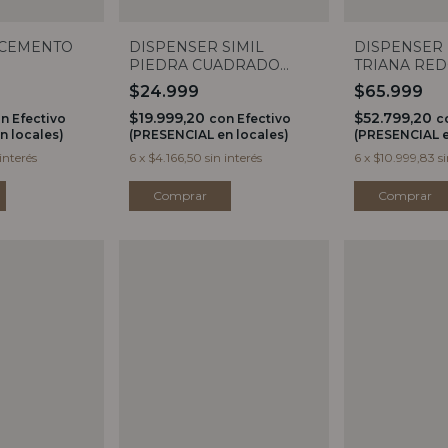
DISPENSER
 CEMENTO
DISPENSER SIMIL
TRIANA RE
PIEDRA CUADRADO
BLANCO
$65.999
$24.999
$52.799,20
$19.999,20
c
on
Efectivo
con
Efectivo
(PRESENCIAL e
n locales)
(PRESENCIAL en locales)
6
x
$10.999,83
s
 interés
6
x
$4.166,50
sin interés