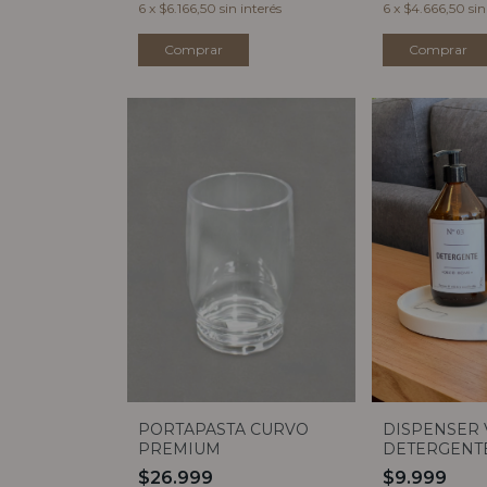
6
x
$6.166,50
sin interés
6
x
$4.666,50
sin
PORTAPASTA CURVO
DISPENSER 
PREMIUM
DETERGENTE
$26.999
$9.999