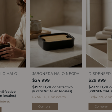
LLO HALO
JABONERA HALO NEGRA
DISPENSER 
$24.999
$29.999
$19.999,20
$23.999,20
con
Efectivo
c
(PRESENCIAL en locales)
(PRESENCIAL e
n
Efectivo
n locales)
6
x
$4.166,50
sin interés
6
x
$4.999,83
si
 interés
Comprar