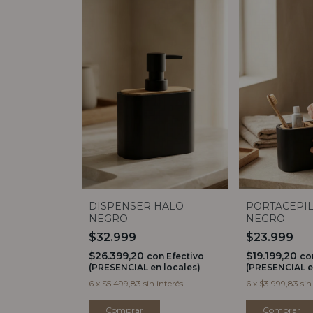
DISPENSER HALO
PORTACEPI
NEGRO
NEGRO
$32.999
$23.999
$26.399,20
$19.199,20
con
Efectivo
co
(PRESENCIAL en locales)
(PRESENCIAL e
6
x
$5.499,83
sin interés
6
x
$3.999,83
sin
Comprar
Comprar