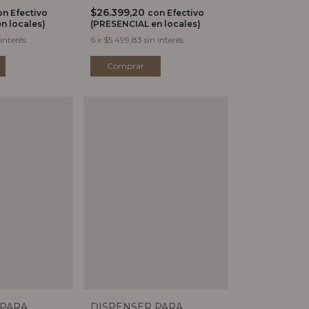
$26.399,20
on
Efectivo
con
Efectivo
n locales)
(PRESENCIAL en locales)
 interés
6
x
$5.499,83
sin interés
Comprar
DISPENSER PARA
 PARA