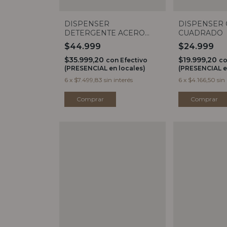
DISPENSER
DISPENSER
DETERGENTE ACERO
CUADRADO
INOXIDABLE
$44.999
$24.999
$35.999,20
$19.999,20
con
Efectivo
c
(PRESENCIAL en locales)
(PRESENCIAL e
6
x
$7.499,83
sin interés
6
x
$4.166,50
sin