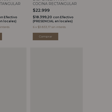
COCINA RECTANGULAR
CTANGULAR
$22.999
$18.399,20
con
Efectivo
on
Efectivo
(PRESENCIAL en locales)
n locales)
6
x
$3.833,17
sin interés
 interés
Comprar