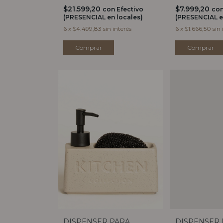
$21.599,20
$7.999,20
con
Efectivo
co
(PRESENCIAL en locales)
(PRESENCIAL e
6
x
$4.499,83
sin interés
6
x
$1.666,50
sin 
DISPENSER PARA
DISPENSER 