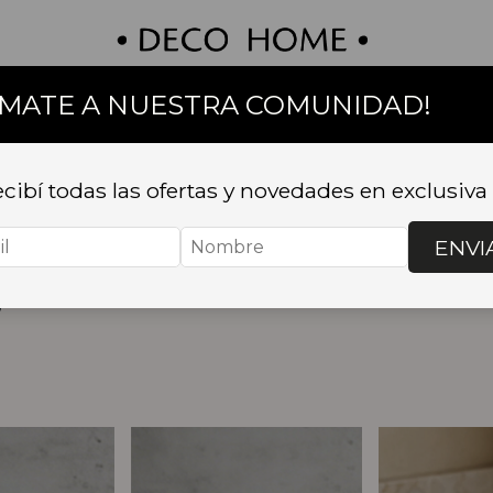
UMATE A NUESTRA COMUNIDAD!
on
Textil
Bazar
Baño
Muebles
Sillas 
OS Y JABONERAS
cibí todas las ofertas y novedades en exclusiva
, PORTACEPILLO
ENVI
S