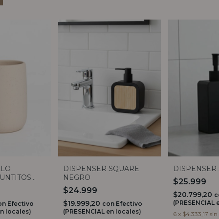
LLO
DISPENSER SQUARE
DISPENSER 
UNTITOS
NEGRO
$25.999
$24.999
$20.799,20
c
$19.999,20
(PRESENCIAL e
on
Efectivo
con
Efectivo
n locales)
(PRESENCIAL en locales)
6
x
$4.333,17
sin