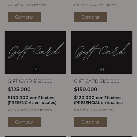
6
x
$12.500
sin interés
6
x
$16.666,67
sin interés
GIFT CARD $125.000
GIFT CARD $150.000
$125.000
$150.000
$100.000
$120.000
con
Efectivo
con
Efectivo
(PRESENCIAL en locales)
(PRESENCIAL en locales)
6
x
$20.833,33
sin interés
6
x
$25.000
sin interés