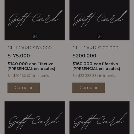
GIFT CARD $175.000
GIFT CARD $200.000
$175.000
$200.000
$140.000
$160.000
con
Efectivo
con
Efectivo
(PRESENCIAL en locales)
(PRESENCIAL en locales)
6
x
$29.166,67
sin interés
6
x
$33.333,33
sin interés