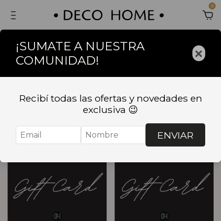
0
¡SUMATE A NUESTRA
×
COMUNIDAD!
Inicio
.
GIFT CARD
GIFT CARD
Recibí todas las ofertas y novedades en
exclusiva 😉
Ordenar
Filtrar
ENVIAR