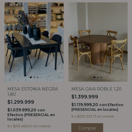
MESA ESTONIA NEGRA
MESA GAIA ROBLE 1,20
1,80
$1.399.999
$1.299.999
$1.119.999,20
con
Efectivo
$1.039.999,20
(PRESENCIAL en locales)
con
Efectivo (PRESENCIAL en
6
x
$233.333,17
sin interés
locales)
6
x
$216.666,50
sin interés