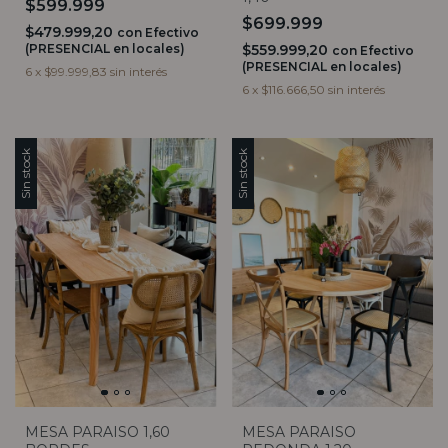
$599.999
$699.999
$479.999,20
con
Efectivo
(PRESENCIAL en locales)
$559.999,20
con
Efectivo
(PRESENCIAL en locales)
6
x
$99.999,83
sin interés
6
x
$116.666,50
sin interés
Sin stock
Sin stock
MESA PARAISO 1,60
MESA PARAISO