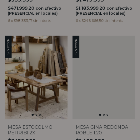
$471.999,20
$1.183.999,20
con
Efectivo
con
Efectivo
(PRESENCIAL en locales)
(PRESENCIAL en locales)
6
x
$98.333,17
sin interés
6
x
$246.666,50
sin interés
Sin stock
Sin stock
MESA ESTOCOLMO
MESA GINA REDONDA
PETIRIBI 2X1
ROBLE 1,20