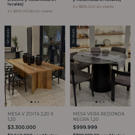
locales)
6
x
$595.000
sin interés
6
x
$299.999,83
sin interés
Sin stock
Sin stock
MESA V ZOITA 2,20 X
MESA VERA REDONDA
1,20
NEGRA 1,20
$3.300.000
$999.999