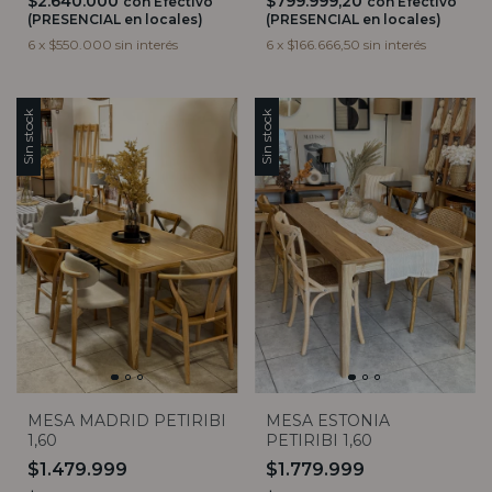
$2.640.000
$799.999,20
con
Efectivo
con
Efectivo
(PRESENCIAL en locales)
(PRESENCIAL en locales)
6
x
$550.000
sin interés
6
x
$166.666,50
sin interés
Sin stock
Sin stock
MESA MADRID PETIRIBI
MESA ESTONIA
1,60
PETIRIBI 1,60
$1.479.999
$1.779.999