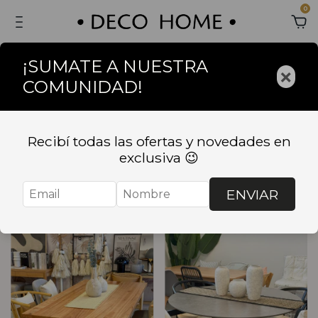
0
¡SUMATE A NUESTRA
×
COMUNIDAD!
Inicio
.
MUEBLES
.
MESAS DE COMEDOR
MESAS DE COMEDOR
Recibí todas las ofertas y novedades en
exclusiva 😉
Ordenar
Filtrar
ENVIAR