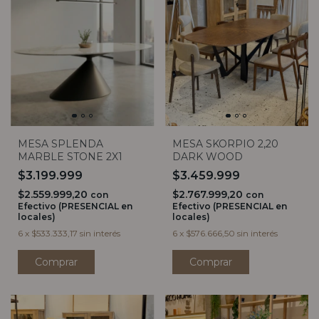
MESA SPLENDA
MESA SKORPIO 2,20
MARBLE STONE 2X1
DARK WOOD
$3.199.999
$3.459.999
$2.559.999,20
$2.767.999,20
con
con
Efectivo (PRESENCIAL en
Efectivo (PRESENCIAL en
locales)
locales)
6
x
$533.333,17
sin interés
6
x
$576.666,50
sin interés