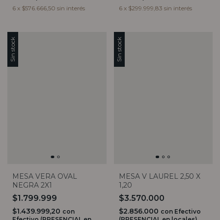
6
x
$576.666,50
sin interés
6
x
$299.999,83
sin interés
Sin stock
Sin stock
MESA V LAUREL 2,50 X
MESA VERA OVAL
1,20
NEGRA 2X1
$3.570.000
$1.799.999
$2.856.000
$1.439.999,20
con
Efectivo
con
(PRESENCIAL en locales)
Efectivo (PRESENCIAL en