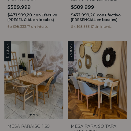
$589.999
$589.999
$471.999,20
$471.999,20
con
Efectivo
con
Efectivo
(PRESENCIAL en locales)
(PRESENCIAL en locales)
6
x
$98.333,17
sin interés
6
x
$98.333,17
sin interés
Sin stock
Sin stock
MESA PARAISO 1,60
MESA PARAISO TAPA