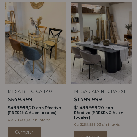
MESA BELGICA 1,40
MESA GAIA NEGRA 2X1
$549.999
$1.799.999
$439.999,20
$1.439.999,20
con
Efectivo
con
(PRESENCIAL en locales)
Efectivo (PRESENCIAL en
locales)
6
x
$91.666,50
sin interés
6
x
$299.999,83
sin interés