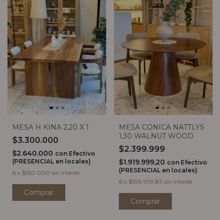
MESA H KINA 2,20 X 1
MESA CONICA NATTLYS
1,30 WALNUT WOOD
$3.300.000
$2.399.999
$2.640.000
con
Efectivo
(PRESENCIAL en locales)
$1.919.999,20
con
Efectivo
(PRESENCIAL en locales)
6
x
$550.000
sin interés
6
x
$399.999,83
sin interés