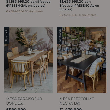
$1.183.999,20
$1.423.999,20
con
Efectivo
con
(PRESENCIAL en locales)
Efectivo (PRESENCIAL en
locales)
6
x
$246.666,50
sin interés
6
x
$296.666,50
sin interés
Sin stock
Sin stock
MESA PARAISO 1,40
MESA ESTOCOLMO
BORDES
NEGRA 1,60
REDONDEADOS
$589.999
$1.479.999