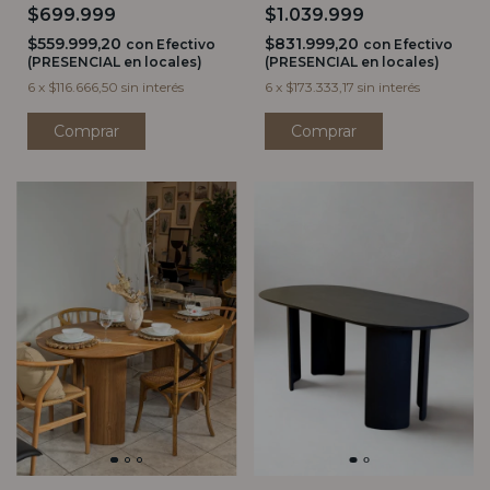
$699.999
$1.039.999
$559.999,20
$831.999,20
con
Efectivo
con
Efectivo
(PRESENCIAL en locales)
(PRESENCIAL en locales)
6
x
$116.666,50
sin interés
6
x
$173.333,17
sin interés