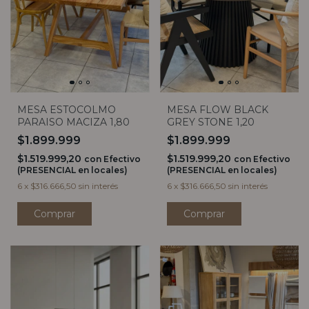
MESA ESTOCOLMO
MESA FLOW BLACK
PARAISO MACIZA 1,80
GREY STONE 1,20
$1.899.999
$1.899.999
$1.519.999,20
$1.519.999,20
con
Efectivo
con
Efectivo
(PRESENCIAL en locales)
(PRESENCIAL en locales)
6
x
$316.666,50
sin interés
6
x
$316.666,50
sin interés