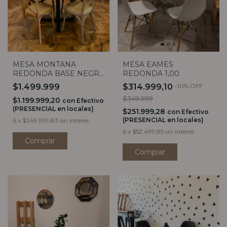
MESA MONTANA
MESA EAMES
REDONDA BASE NEGRA
REDONDA 1,00
1,20
$1.499.999
$314.999,10
-
10
%
OFF
$349.999
$1.199.999,20
con
Efectivo
(PRESENCIAL en locales)
$251.999,28
con
Efectivo
(PRESENCIAL en locales)
6
x
$249.999,83
sin interés
6
x
$52.499,85
sin interés