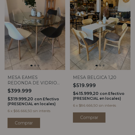
MESA EAMES
MESA BELGICA 1,20
REDONDA DE VIDRIO
$519.999
1,20M
$399.999
$415.999,20
con
Efectivo
$319.999,20
(PRESENCIAL en locales)
con
Efectivo
(PRESENCIAL en locales)
6
x
$86.666,50
sin interés
6
x
$66.666,50
sin interés