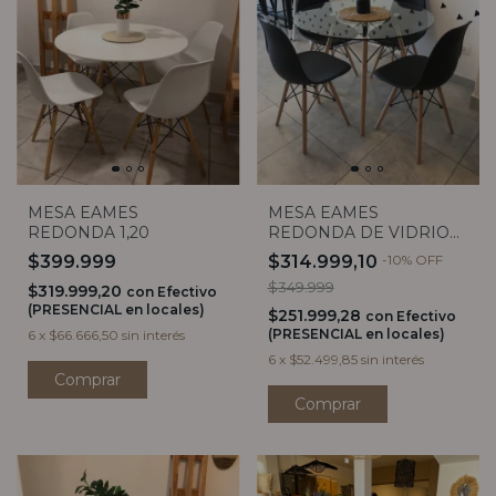
MESA EAMES
MESA EAMES
REDONDA 1,20
REDONDA DE VIDRIO
1,00M
$399.999
$314.999,10
-
10
%
OFF
$349.999
$319.999,20
con
Efectivo
(PRESENCIAL en locales)
$251.999,28
con
Efectivo
(PRESENCIAL en locales)
6
x
$66.666,50
sin interés
6
x
$52.499,85
sin interés