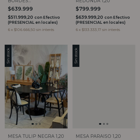
BORDES
REDONDA 1,20
REDONDEADOS
$639.999
$799.999
$511.999,20
$639.999,20
con
Efectivo
con
Efectivo
(PRESENCIAL en locales)
(PRESENCIAL en locales)
6
x
$106.666,50
sin interés
6
x
$133.333,17
sin interés
Sin stock
Sin stock
MESA TULIP NEGRA 1,20
MESA PARAISO 1,20