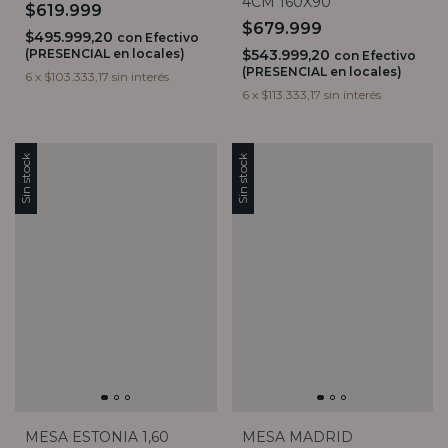
4CM 160X90
$619.999
$679.999
$495.999,20
con
Efectivo
(PRESENCIAL en locales)
$543.999,20
con
Efectivo
(PRESENCIAL en locales)
6
x
$103.333,17
sin interés
6
x
$113.333,17
sin interés
Sin stock
Sin stock
MESA MADRID
MESA ESTONIA 1,60