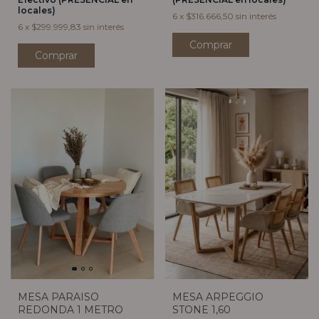
locales)
6
x
$316.666,50
sin interés
6
x
$299.999,83
sin interés
MESA PARAISO
MESA ARPEGGIO
REDONDA 1 METRO
STONE 1,60