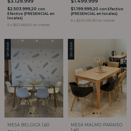
$3.129.999
$1.499.999
$2.503.999,20
$1.199.999,20
con
con
Efectivo
Efectivo (PRESENCIAL en
(PRESENCIAL en locales)
locales)
6
x
$249.999,83
sin interés
6
x
$521.666,50
sin interés
Sin stock
Sin stock
MESA BELGICA 1,60
MESA MALMO PARAISO
1,40