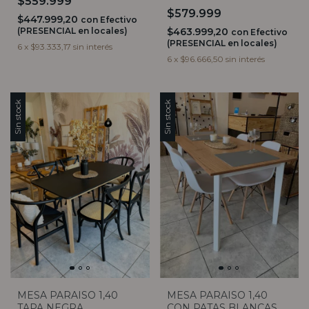
$559.999
$579.999
$447.999,20
con
Efectivo
(PRESENCIAL en locales)
$463.999,20
con
Efectivo
(PRESENCIAL en locales)
6
x
$93.333,17
sin interés
6
x
$96.666,50
sin interés
Sin stock
Sin stock
MESA PARAISO 1,40
MESA PARAISO 1,40
CON PATAS BLANCAS
TAPA NEGRA