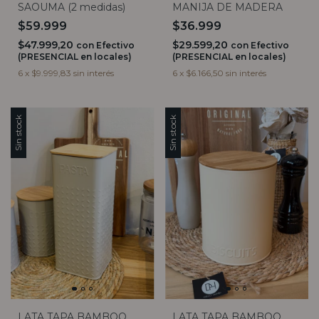
SAOUMA (2 medidas)
MANIJA DE MADERA
$59.999
$36.999
$47.999,20
$29.599,20
con
Efectivo
con
Efectivo
(PRESENCIAL en locales)
(PRESENCIAL en locales)
6
x
$9.999,83
sin interés
6
x
$6.166,50
sin interés
Sin stock
Sin stock
LATA TAPA BAMBOO
LATA TAPA BAMBOO