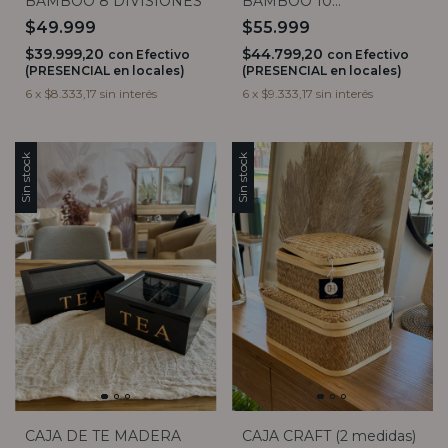
BAMBOO 8 DIVISIONES
BAMBOO 10
DIVISIONES
$49.999
$55.999
$39.999,20
$44.799,20
con
Efectivo
con
Efectivo
(PRESENCIAL en locales)
(PRESENCIAL en locales)
6
x
$8.333,17
sin interés
6
x
$9.333,17
sin interés
Sin stock
Sin stock
CAJA DE TE MADERA
CAJA CRAFT (2 medidas)