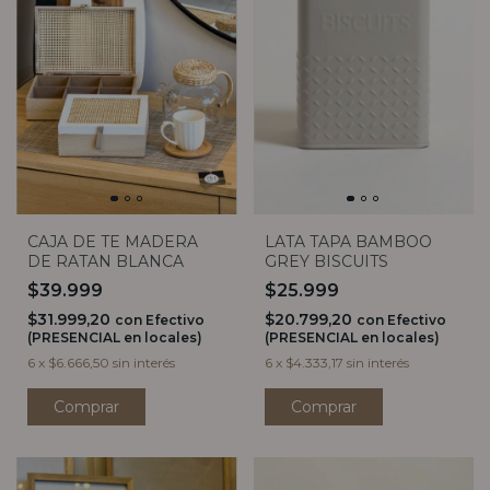
CAJA DE TE MADERA
LATA TAPA BAMBOO
DE RATAN BLANCA
GREY BISCUITS
$39.999
$25.999
$31.999,20
$20.799,20
con
Efectivo
con
Efectivo
(PRESENCIAL en locales)
(PRESENCIAL en locales)
6
x
$6.666,50
sin interés
6
x
$4.333,17
sin interés
Comprar