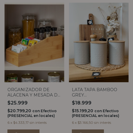
ORGANIZADOR DE
LATA TAPA BAMBOO
ALACENA Y MESADA DE
GREY
BAMBOO 4 DIVISIONES
TEA/SUGAR/COFFEE
$25.999
$18.999
$20.799,20
$15.199,20
con
Efectivo
con
Efectivo
(PRESENCIAL en locales)
(PRESENCIAL en locales)
6
x
$4.333,17
sin interés
6
x
$3.166,50
sin interés