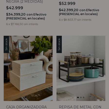
NEGRA (2 MEDIDAS)
$52.999
$42.999
$42.399,20
con
Efectivo
$34.399,20
(PRESENCIAL en locales)
con
Efectivo
(PRESENCIAL en locales)
6
x
$8.833,17
sin interés
6
x
$7.166,50
sin interés
Sin stock
Sin stock
CAJA ORGANIZADORA
REPISA DE METAL CON