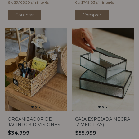
6
x
$3.166,50
sin interés
6
x
$749,83
sin interés
Comprar
Comprar
ORGANIZADOR DE
CAJA ESPEJADA NEGRA
JACINTO 3 DIVISIONES
(2 MEDIDAS)
$34.999
$55.999