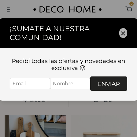
0
¡SUMATE A NUESTRA
×
COMUNIDAD!
Inicio
.
BAZAR
.
COCINA
.
Cajas de te y Cajas de
organización
Recibí todas las ofertas y novedades en
Cajas de te y Cajas de
exclusiva 😉
organización
ENVIAR
Ordenar
Filtrar