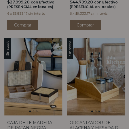
$27.999,20
$44.799,20
con
Efectivo
con
Efectivo
(PRESENCIAL en locales)
(PRESENCIAL en locales)
6
x
$5.833,17
sin interés
6
x
$9.333,17
sin interés
Comprar
Sin stock
Sin stock
CAJA DE TE MADERA
ORGANIZADOR DE
DE RATAN NEGRA
ALACENA Y MESADA DE