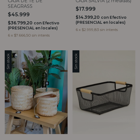
CAJA DE TE DE
CAJA SALVIA (2 medidas)
SEAGRASS
$17.999
$45.999
$14.399,20
con
Efectivo
$36.799,20
(PRESENCIAL en locales)
con
Efectivo
(PRESENCIAL en locales)
6
x
$2.999,83
sin interés
6
x
$7.666,50
sin interés
Sin stock
Sin stock