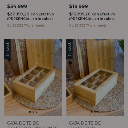
BAMBOO 3 DIVISIONES
$34.999
$19.999
$27.999,20
$15.999,20
con
Efectivo
con
Efectivo
(PRESENCIAL en locales)
(PRESENCIAL en locales)
6
x
$5.833,17
sin interés
6
x
$3.333,17
sin interés
Sin stock
Sin stock
CAJA DE TE DE
CAJA DE TE DE