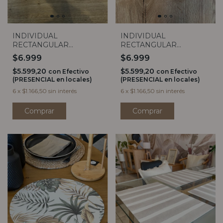
INDIVIDUAL
INDIVIDUAL
RECTANGULAR
RECTANGULAR
MAGNOLIA
PALMERAS Y
$6.999
$6.999
HELECHOS
$5.599,20
$5.599,20
con
Efectivo
con
Efectivo
(PRESENCIAL en locales)
(PRESENCIAL en locales)
6
x
$1.166,50
sin interés
6
x
$1.166,50
sin interés