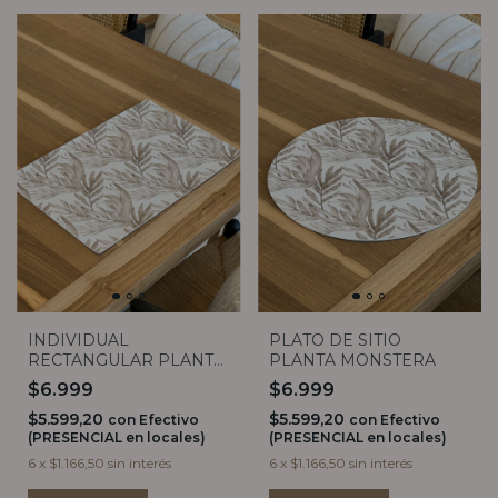
INDIVIDUAL
PLATO DE SITIO
RECTANGULAR PLANTA
PLANTA MONSTERA
MONSTERA
$6.999
$6.999
$5.599,20
$5.599,20
con
Efectivo
con
Efectivo
(PRESENCIAL en locales)
(PRESENCIAL en locales)
6
x
$1.166,50
sin interés
6
x
$1.166,50
sin interés