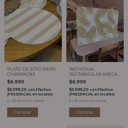
PLATO DE SITIO RAYAS
INDIVIDUAL
CHAMPAGNE
RECTANGULAR ARECA
ORO
$6.999
$6.999
$5.599,20
$5.599,20
con
Efectivo
con
Efectivo
(PRESENCIAL en locales)
(PRESENCIAL en locales)
6
x
$1.166,50
sin interés
6
x
$1.166,50
sin interés