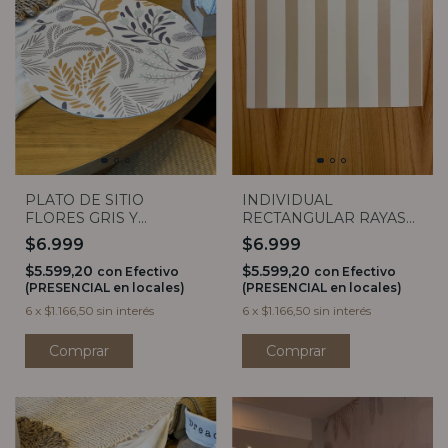
PLATO DE SITIO
INDIVIDUAL
FLORES GRIS Y
RECTANGULAR RAYAS
MOSTAZA
CHAMPAGNE
$6.999
$6.999
$5.599,20
$5.599,20
con
Efectivo
con
Efectivo
(PRESENCIAL en locales)
(PRESENCIAL en locales)
6
x
$1.166,50
sin interés
6
x
$1.166,50
sin interés