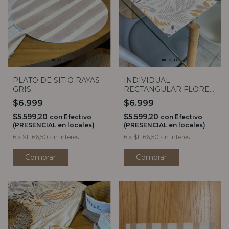
PLATO DE SITIO RAYAS
INDIVIDUAL
GRIS
RECTANGULAR FLORES
GRIS Y MOSTAZA
$6.999
$6.999
$5.599,20
$5.599,20
con
Efectivo
con
Efectivo
(PRESENCIAL en locales)
(PRESENCIAL en locales)
6
x
$1.166,50
sin interés
6
x
$1.166,50
sin interés