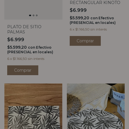
RECTANGULAR KINOTO
$6.999
$5.599,20
con
Efectivo
(PRESENCIAL en locales)
PLATO DE SITIO
6
x
$1.166,50
sin interés
PALMAS
$6.999
$5.599,20
con
Efectivo
(PRESENCIAL en locales)
6
x
$1.166,50
sin interés