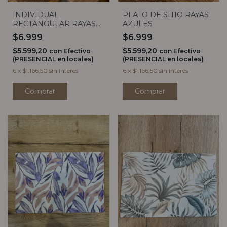
INDIVIDUAL
PLATO DE SITIO RAYAS
RECTANGULAR RAYAS
AZULES
AZULES
$6.999
$6.999
$5.599,20
$5.599,20
con
Efectivo
con
Efectivo
(PRESENCIAL en locales)
(PRESENCIAL en locales)
6
x
$1.166,50
sin interés
6
x
$1.166,50
sin interés