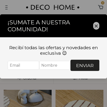
0
¡SUMATE A NUESTRA
×
COMUNIDAD!
Inicio
.
BAZAR
.
TEXTILES
.
Individuales
.
Individuales de
ecocuero
Recibí todas las ofertas y novedades en
Individuales de
exclusiva 😉
ecocuero
ENVIAR
Ordenar
Filtrar