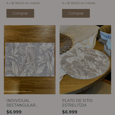
6
x
$1.166,50
sin interés
6
x
$1.166,50
sin interés
INDIVIDUAL
PLATO DE SITIO
RECTANGULAR
ESTRELITZIA
ESTRELITZIA
$6.999
$6.999