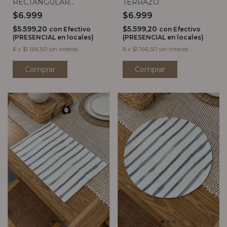
RECTANGULAR
TERRAZO
TERRAZO
$6.999
$6.999
$5.599,20
$5.599,20
con
Efectivo
con
Efectivo
(PRESENCIAL en locales)
(PRESENCIAL en locales)
6
x
$1.166,50
sin interés
6
x
$1.166,50
sin interés