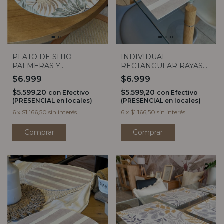
PLATO DE SITIO
INDIVIDUAL
PALMERAS Y
RECTANGULAR RAYAS
HELECHOS
GRIS
$6.999
$6.999
$5.599,20
$5.599,20
con
Efectivo
con
Efectivo
(PRESENCIAL en locales)
(PRESENCIAL en locales)
6
x
$1.166,50
sin interés
6
x
$1.166,50
sin interés