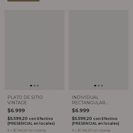
PLATO DE SITIO
INDIVIDUAL
VINTAGE
RECTANGULAR
PRIMAVERA
$6.999
$6.999
$5.599,20
$5.599,20
con
Efectivo
con
Efectivo
(PRESENCIAL en locales)
(PRESENCIAL en locales)
6
x
$1.166,50
sin interés
6
x
$1.166,50
sin interés