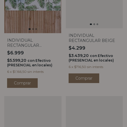
INDIVIDUAL
INDIVIDUAL
RECTANGULAR BEIGE
RECTANGULAR
$4.299
BAMBOO
$6.999
$3.439,20
con
Efectivo
$5.599,20
(PRESENCIAL en locales)
con
Efectivo
(PRESENCIAL en locales)
6
x
$716,50
sin interés
6
x
$1.166,50
sin interés