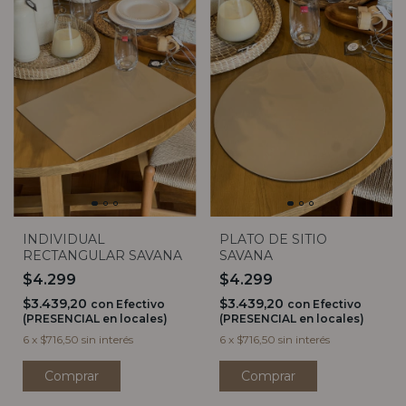
INDIVIDUAL
PLATO DE SITIO
RECTANGULAR SAVANA
SAVANA
$4.299
$4.299
$3.439,20
$3.439,20
con
Efectivo
con
Efectivo
(PRESENCIAL en locales)
(PRESENCIAL en locales)
6
x
$716,50
sin interés
6
x
$716,50
sin interés