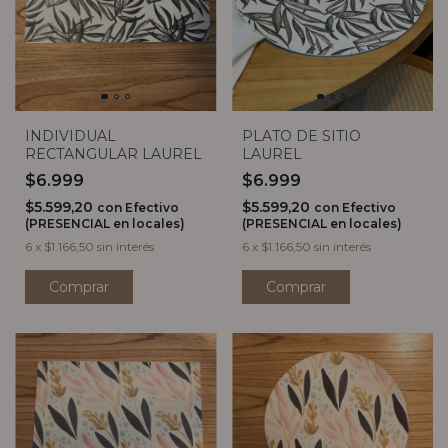
INDIVIDUAL
PLATO DE SITIO
RECTANGULAR LAUREL
LAUREL
$6.999
$6.999
$5.599,20
$5.599,20
con
Efectivo
con
Efectivo
(PRESENCIAL en locales)
(PRESENCIAL en locales)
6
x
$1.166,50
sin interés
6
x
$1.166,50
sin interés