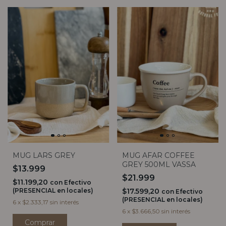
MUG LARS GREY
MUG AFAR COFFEE
GREY 500ML VASSA
$13.999
$21.999
$11.199,20
con
Efectivo
(PRESENCIAL en locales)
$17.599,20
con
Efectivo
(PRESENCIAL en locales)
6
x
$2.333,17
sin interés
6
x
$3.666,50
sin interés