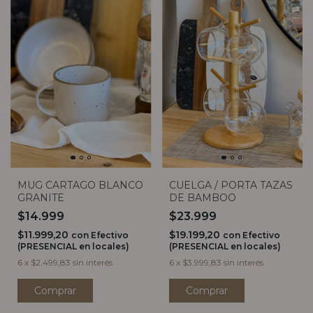
MUG CARTAGO BLANCO
CUELGA / PORTA TAZAS
GRANITE
DE BAMBOO
$14.999
$23.999
$11.999,20
$19.199,20
con
Efectivo
con
Efectivo
(PRESENCIAL en locales)
(PRESENCIAL en locales)
6
x
$2.499,83
sin interés
6
x
$3.999,83
sin interés