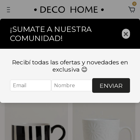
0
¡SUMATE A NUESTRA
×
COMUNIDAD!
Inicio
.
BAZAR
.
COMEDOR
.
Tazas
Tazas
Recibí todas las ofertas y novedades en
exclusiva 😉
Ordenar
Filtrar
ENVIAR