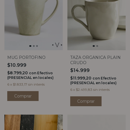
MUG PORTOFINO
TAZA ORGANICA PLAIN
CRUDO
$10.999
$14.999
$8.799,20
con
Efectivo
(PRESENCIAL en locales)
$11.999,20
con
Efectivo
(PRESENCIAL en locales)
6
x
$1.833,17
sin interés
6
x
$2.499,83
sin interés