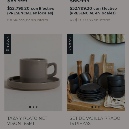
$65.999
$65.999
BAMBOO
BAMBOO
$52.799,20
$52.799,20
con
Efectivo
con
Efectivo
(PRESENCIAL en locales)
(PRESENCIAL en locales)
6
x
$10.999,83
sin interés
6
x
$10.999,83
sin interés
Sin stock
Sin stock
TAZA Y PLATO NET
SET DE VAJILLA PRADO
VISON 185ML
16 PIEZAS