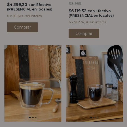
$8.999
$4.399,20
con
Efectivo
(PRESENCIAL en locales)
$6.119,32
con
Efectivo
(PRESENCIAL en locales)
6
x
$916,50
sin interés
6
x
$1.274,86
sin interés
Comprar