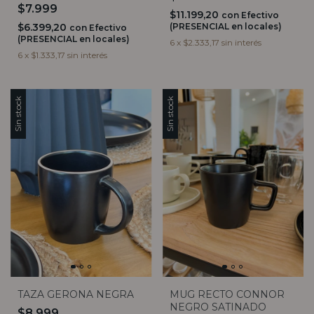
$7.999
$11.199,20
con
Efectivo
$6.399,20
(PRESENCIAL en locales)
con
Efectivo
(PRESENCIAL en locales)
6
x
$2.333,17
sin interés
6
x
$1.333,17
sin interés
Sin stock
Sin stock
TAZA GERONA NEGRA
MUG RECTO CONNOR
NEGRO SATINADO
$8.999