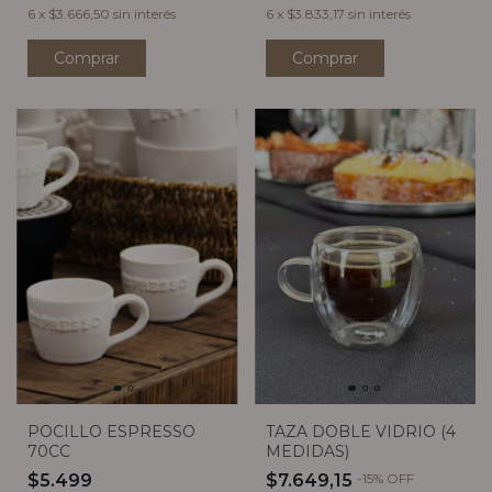
6
x
$3.666,50
sin interés
6
x
$3.833,17
sin interés
Comprar
POCILLO ESPRESSO
TAZA DOBLE VIDRIO (4
70CC
MEDIDAS)
$5.499
$7.649,15
-
15
%
OFF