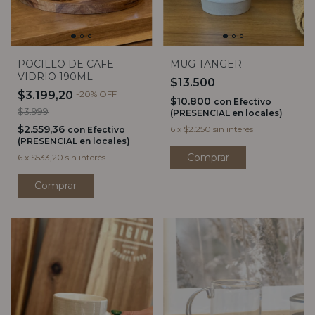
MUG TANGER
POCILLO DE CAFE
VIDRIO 190ML
$13.500
$3.199,20
-
20
%
OFF
$10.800
con
Efectivo
$3.999
(PRESENCIAL en locales)
$2.559,36
6
x
$2.250
sin interés
con
Efectivo
(PRESENCIAL en locales)
6
x
$533,20
sin interés