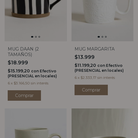
MUG DAAN (2
MUG MARGARITA
TAMAÑOS)
$13.999
$18.999
$11.199,20
con
Efectivo
$15.199,20
(PRESENCIAL en locales)
con
Efectivo
(PRESENCIAL en locales)
6
x
$2.333,17
sin interés
6
x
$3.166,50
sin interés
Comprar