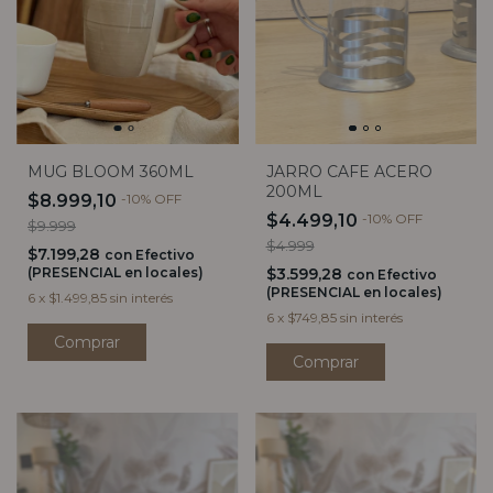
JARRO CAFE ACERO
MUG BLOOM 360ML
200ML
$8.999,10
-
10
%
OFF
$4.499,10
-
10
%
OFF
$9.999
$4.999
$7.199,28
con
Efectivo
$3.599,28
(PRESENCIAL en locales)
con
Efectivo
(PRESENCIAL en locales)
6
x
$1.499,85
sin interés
6
x
$749,85
sin interés