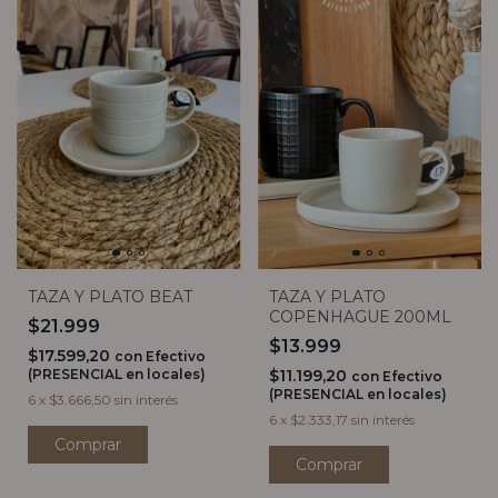
TAZA Y PLATO BEAT
TAZA Y PLATO
COPENHAGUE 200ML
$21.999
$13.999
$17.599,20
con
Efectivo
(PRESENCIAL en locales)
$11.199,20
con
Efectivo
(PRESENCIAL en locales)
6
x
$3.666,50
sin interés
6
x
$2.333,17
sin interés