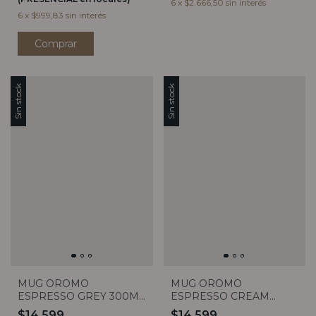
6
x
$2.666,50
sin interés
6
x
$999,83
sin interés
Sin stock
Sin stock
MUG OROMO
MUG OROMO
ESPRESSO GREY 300ML
ESPRESSO CREAM
VASSA
300ML VASSA
$14.599
$14.599