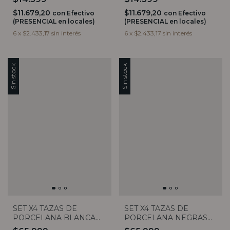
$11.679,20
$11.679,20
con
Efectivo
con
Efectivo
(PRESENCIAL en locales)
(PRESENCIAL en locales)
6
x
$2.433,17
sin interés
6
x
$2.433,17
sin interés
Sin stock
Sin stock
SET X4 TAZAS DE
SET X4 TAZAS DE
PORCELANA BLANCA
PORCELANA NEGRAS
RAYADAS Y PLATO DE
RAYADAS Y PLATO DE