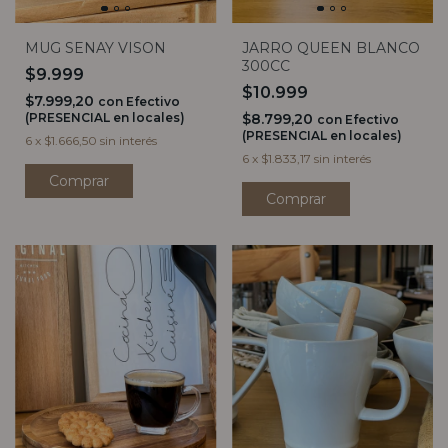
JARRO QUEEN BLANCO
MUG SENAY VISON
300CC
$9.999
$10.999
$7.999,20
con
Efectivo
$8.799,20
(PRESENCIAL en locales)
con
Efectivo
(PRESENCIAL en locales)
6
x
$1.666,50
sin interés
6
x
$1.833,17
sin interés