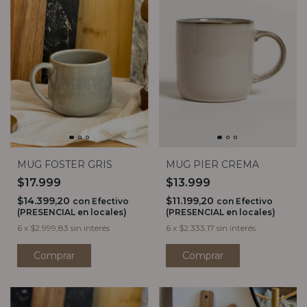
MUG FOSTER GRIS
MUG PIER CREMA
$17.999
$13.999
$14.399,20
$11.199,20
con
Efectivo
con
Efectivo
(PRESENCIAL en locales)
(PRESENCIAL en locales)
6
x
$2.999,83
sin interés
6
x
$2.333,17
sin interés