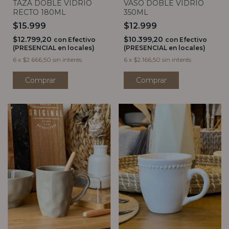
TAZA DOBLE VIDRIO
VASO DOBLE VIDRIO
RECTO 180ML
350ML
$15.999
$12.999
$12.799,20
$10.399,20
con
Efectivo
con
Efectivo
(PRESENCIAL en locales)
(PRESENCIAL en locales)
6
x
$2.666,50
sin interés
6
x
$2.166,50
sin interés