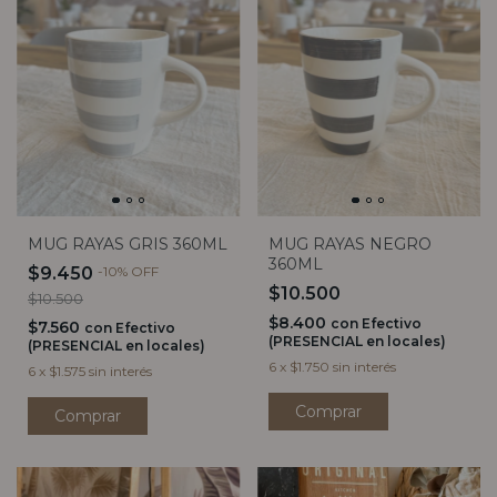
MUG RAYAS GRIS 360ML
MUG RAYAS NEGRO
360ML
$9.450
-
10
%
OFF
$10.500
$10.500
$8.400
con
Efectivo
$7.560
con
Efectivo
(PRESENCIAL en locales)
(PRESENCIAL en locales)
6
x
$1.750
sin interés
6
x
$1.575
sin interés