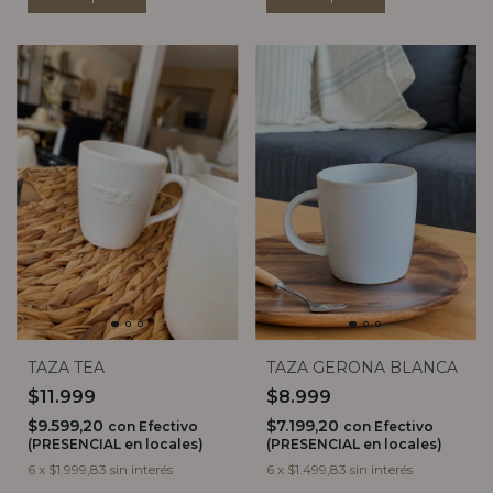
TAZA TEA
TAZA GERONA BLANCA
$11.999
$8.999
$9.599,20
$7.199,20
con
Efectivo
con
Efectivo
(PRESENCIAL en locales)
(PRESENCIAL en locales)
6
x
$1.999,83
sin interés
6
x
$1.499,83
sin interés