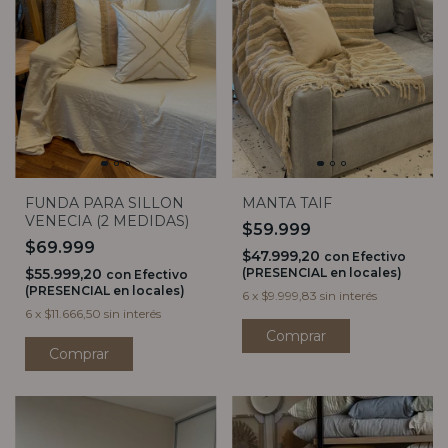
FUNDA PARA SILLON
MANTA TAIF
VENECIA (2 MEDIDAS)
$59.999
$69.999
$47.999,20
con
Efectivo
$55.999,20
(PRESENCIAL en locales)
con
Efectivo
(PRESENCIAL en locales)
6
x
$9.999,83
sin interés
6
x
$11.666,50
sin interés
Comprar
Comprar