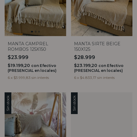
MANTA CAMPREL
MANTA SIRTE BEIGE
ROMBOS 125X150
150X125
$23.999
$28.999
$19.199,20
$23.199,20
con
Efectivo
con
Efectivo
(PRESENCIAL en locales)
(PRESENCIAL en locales)
6
x
$3.999,83
sin interés
6
x
$4.833,17
sin interés
Sin stock
Sin stock