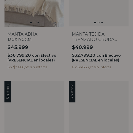
MANTA ABHA
MANTA TEJIDA
130X170CM
TRENZADO CRUDA
1,70x90
$45.999
$40.999
$36.799,20
$32.799,20
con
Efectivo
con
Efectivo
(PRESENCIAL en locales)
(PRESENCIAL en locales)
6
x
$7.666,50
sin interés
6
x
$6.833,17
sin interés
Sin stock
Sin stock