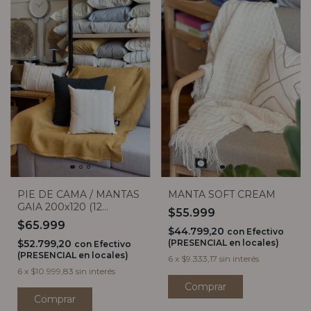
PIE DE CAMA / MANTAS
MANTA SOFT CREAM
GAIA 200x120 (12
$55.999
COLORES)
$65.999
$44.799,20
con
Efectivo
$52.799,20
(PRESENCIAL en locales)
con
Efectivo
(PRESENCIAL en locales)
6
x
$9.333,17
sin interés
6
x
$10.999,83
sin interés
Comprar
Comprar