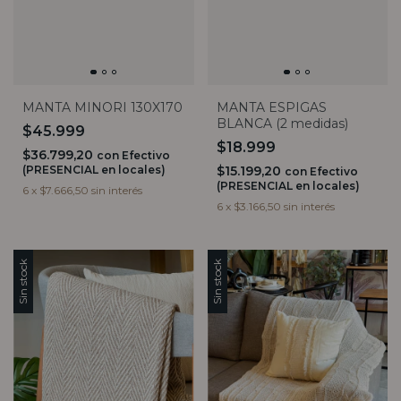
MANTA MINORI 130X170
MANTA ESPIGAS
BLANCA (2 medidas)
$45.999
$18.999
$36.799,20
con
Efectivo
(PRESENCIAL en locales)
$15.199,20
con
Efectivo
(PRESENCIAL en locales)
6
x
$7.666,50
sin interés
6
x
$3.166,50
sin interés
Sin stock
Sin stock