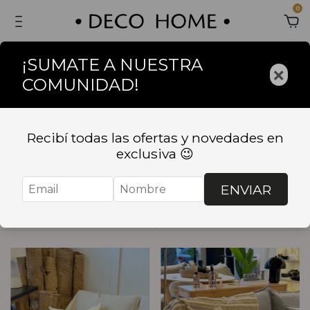
0
¡SUMATE A NUESTRA
×
COMUNIDAD!
Inicio
.
TEXTIL
.
MANTAS Y PIE DE CAMA
MANTAS Y PIE DE
Recibí todas las ofertas y novedades en
exclusiva 😉
CAMA
ENVIAR
Ordenar
Filtrar