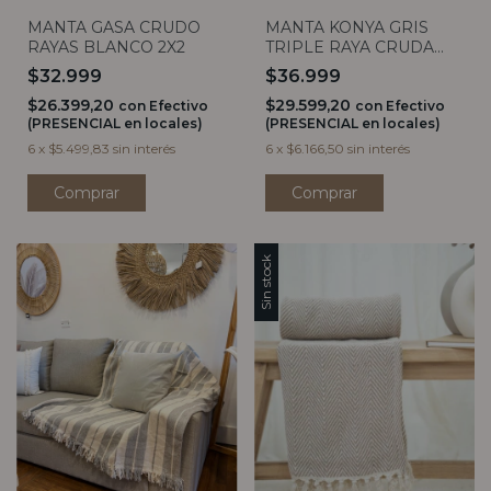
MANTA GASA CRUDO
MANTA KONYA GRIS
RAYAS BLANCO 2X2
TRIPLE RAYA CRUDA
200X100
$32.999
$36.999
$26.399,20
$29.599,20
con
Efectivo
con
Efectivo
(PRESENCIAL en locales)
(PRESENCIAL en locales)
6
x
$5.499,83
sin interés
6
x
$6.166,50
sin interés
Sin stock