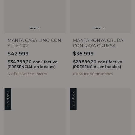
MANTA GASA LINO CON
MANTA KONYA CRUDA
YUTE 2X2
CON RAYA GRUESA
GRIS 200X100
$42.999
$36.999
$34.399,20
$29.599,20
con
Efectivo
con
Efectivo
(PRESENCIAL en locales)
(PRESENCIAL en locales)
6
x
$7.166,50
sin interés
6
x
$6.166,50
sin interés
Sin stock
Sin stock