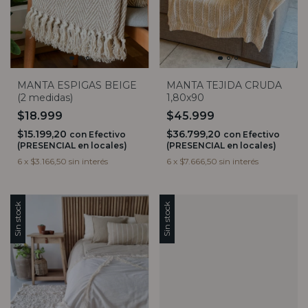
MANTA ESPIGAS BEIGE
MANTA TEJIDA CRUDA
(2 medidas)
1,80x90
$18.999
$45.999
$15.199,20
$36.799,20
con
Efectivo
con
Efectivo
(PRESENCIAL en locales)
(PRESENCIAL en locales)
6
x
$3.166,50
sin interés
6
x
$7.666,50
sin interés
Sin stock
Sin stock