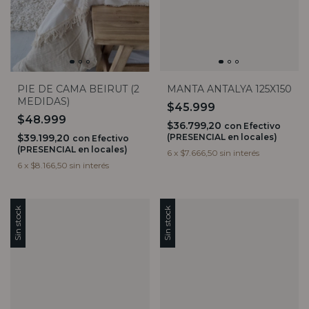
PIE DE CAMA BEIRUT (2
MANTA ANTALYA 125X150
MEDIDAS)
$45.999
$48.999
$36.799,20
con
Efectivo
$39.199,20
(PRESENCIAL en locales)
con
Efectivo
(PRESENCIAL en locales)
6
x
$7.666,50
sin interés
6
x
$8.166,50
sin interés
Sin stock
Sin stock