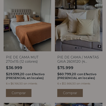
PIE DE CAMA / MANTAS
PIE DE CAMA MUT
GAIA 260X120 (4
270x115 (12 colores)
COLORES)
$75.999
$36.999
$60.799,20
$29.599,20
con
Efectivo
con
Efectivo
(PRESENCIAL en locales)
(PRESENCIAL en locales)
6
x
$12.666,50
sin interés
6
x
$6.166,50
sin interés
Comprar
Comprar