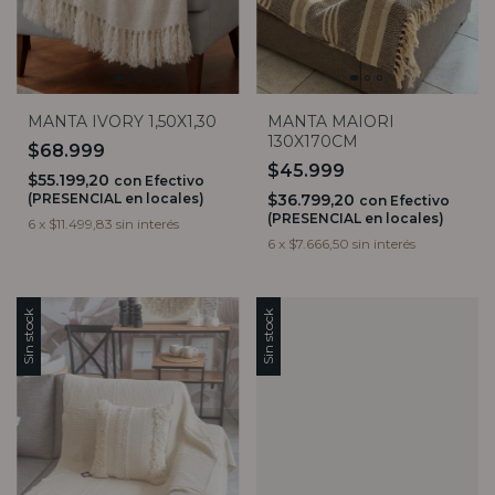
MANTA IVORY 1,50X1,30
MANTA MAIORI
130X170CM
$68.999
$45.999
$55.199,20
con
Efectivo
(PRESENCIAL en locales)
$36.799,20
con
Efectivo
(PRESENCIAL en locales)
6
x
$11.499,83
sin interés
6
x
$7.666,50
sin interés
Sin stock
Sin stock