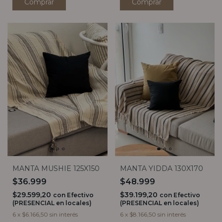
Comprar
Comprar
MANTA YIDDA 130X170
MANTA MUSHIE 125X150
$48.999
$36.999
$39.199,20
$29.599,20
con
Efectivo
con
Efectivo
(PRESENCIAL en locales)
(PRESENCIAL en locales)
6
x
$8.166,50
sin interés
6
x
$6.166,50
sin interés