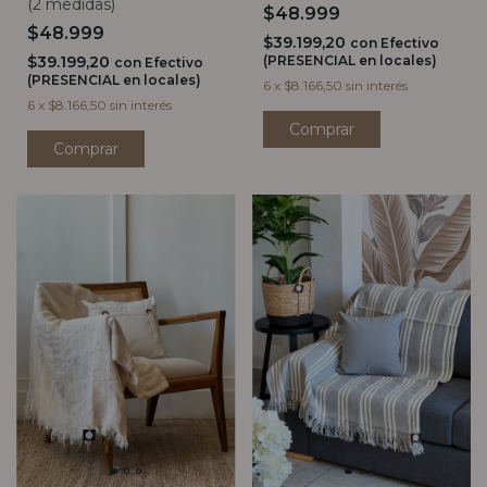
(2 medidas)
$48.999
$48.999
$39.199,20
con
Efectivo
$39.199,20
(PRESENCIAL en locales)
con
Efectivo
(PRESENCIAL en locales)
6
x
$8.166,50
sin interés
6
x
$8.166,50
sin interés
Comprar