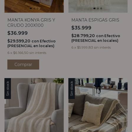
MANTA KONYA GRIS Y
MANTA ESPIGAS GRIS
CRUDO 200X100
$35.999
$36.999
$28.799,20
con
Efectivo
$29.599,20
(PRESENCIAL en locales)
con
Efectivo
(PRESENCIAL en locales)
6
x
$5.999,83
sin interés
6
x
$6.166,50
sin interés
Sin stock
Sin stock