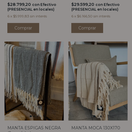
$28.799,20
$29.599,20
con
Efectivo
con
Efectivo
(PRESENCIAL en locales)
(PRESENCIAL en locales)
6
x
$5.999,83
sin interés
6
x
$6.166,50
sin interés
MANTA ESPIGAS NEGRA
MANTA MOCA 130X170