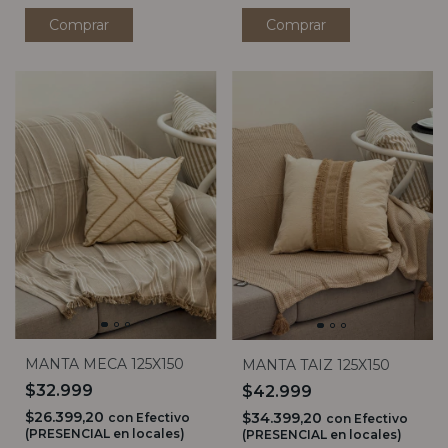
MANTA MECA 125X150
MANTA TAIZ 125X150
$32.999
$42.999
$26.399,20
$34.399,20
con
Efectivo
con
Efectivo
(PRESENCIAL en locales)
(PRESENCIAL en locales)