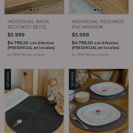
INDIVIDUAL RAFIA
INDIVIDUAL REDONDO
REDONDO BEIGE
PVC MARRON
OSCURO
$5.999
$5.999
$4.799,20
$4.799,20
con
Efectivo
con
Efectivo
(PRESENCIAL en locales)
(PRESENCIAL en locales)
6
x
$999,83
sin interés
6
x
$999,83
sin interés
Sin stock
Sin stock