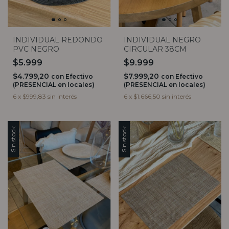
INDIVIDUAL REDONDO
INDIVIDUAL NEGRO
PVC NEGRO
CIRCULAR 38CM
$5.999
$9.999
$4.799,20
$7.999,20
con
Efectivo
con
Efectivo
(PRESENCIAL en locales)
(PRESENCIAL en locales)
6
x
$999,83
sin interés
6
x
$1.666,50
sin interés
Sin stock
Sin stock