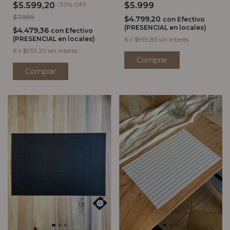
$5.599,20
-
30
%
OFF
$5.999
$7.999
$4.799,20
con
Efectivo
(PRESENCIAL en locales)
$4.479,36
con
Efectivo
(PRESENCIAL en locales)
6
x
$999,83
sin interés
6
x
$933,20
sin interés