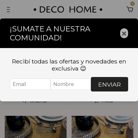
0
¡SUMATE A NUESTRA
×
COMUNIDAD!
Inicio
.
BAZAR
.
TEXTILES
.
Individuales
.
Individuales de
PVC / Rafia
Recibí todas las ofertas y novedades en
Individuales de PVC /
exclusiva 😉
Rafia
ENVIAR
Ordenar
Filtrar