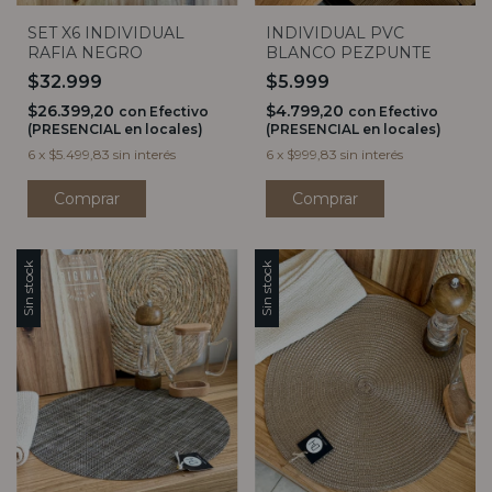
SET X6 INDIVIDUAL
INDIVIDUAL PVC
RAFIA NEGRO
BLANCO PEZPUNTE
$32.999
$5.999
$26.399,20
$4.799,20
con
Efectivo
con
Efectivo
(PRESENCIAL en locales)
(PRESENCIAL en locales)
6
x
$5.499,83
sin interés
6
x
$999,83
sin interés
Sin stock
Sin stock