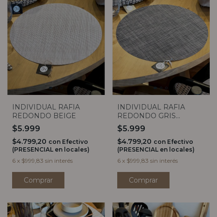
INDIVIDUAL RAFIA
INDIVIDUAL RAFIA
REDONDO BEIGE
REDONDO GRIS
JASPEADO
$5.999
$5.999
$4.799,20
$4.799,20
con
Efectivo
con
Efectivo
(PRESENCIAL en locales)
(PRESENCIAL en locales)
6
x
$999,83
sin interés
6
x
$999,83
sin interés