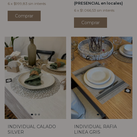
(PRESENCIAL en locales)
6
x
$999,83
sin interés
6
x
$1.066,53
sin interés
INDIVIDUAL CALADO
INDIVIDUAL RAFIA
SILVER
LINEA GRIS