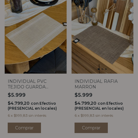
INDIVIDUAL PVC
INDIVIDUAL RAFIA
TEJIDO GUARDA
MARRON
NATURAL
$5.999
$5.999
$4.799,20
$4.799,20
con
Efectivo
con
Efectivo
(PRESENCIAL en locales)
(PRESENCIAL en locales)
6
x
$999,83
sin interés
6
x
$999,83
sin interés