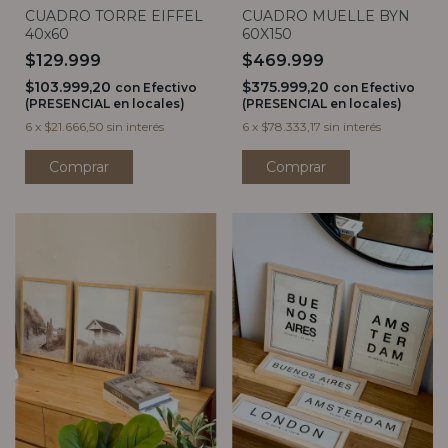
CUADRO TORRE EIFFEL
CUADRO MUELLE BYN
40x60
60X150
$129.999
$469.999
$103.999,20
$375.999,20
con
Efectivo
con
Efectivo
(PRESENCIAL en locales)
(PRESENCIAL en locales)
6
x
$21.666,50
sin interés
6
x
$78.333,17
sin interés