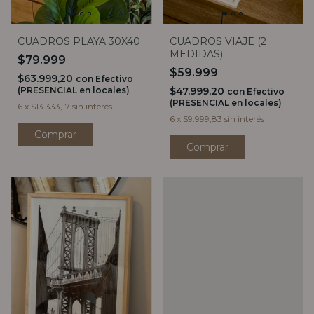
CUADROS VIAJE (2
CUADROS PLAYA 30X40
MEDIDAS)
$79.999
$59.999
$63.999,20
con
Efectivo
$47.999,20
(PRESENCIAL en locales)
con
Efectivo
(PRESENCIAL en locales)
6
x
$13.333,17
sin interés
6
x
$9.999,83
sin interés
Comprar
Comprar