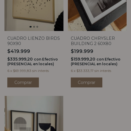
CUADRO CHRYSLER
CUADRO LIENZO BIRDS
BUILDING 2 60X80
90X90
$199.999
$419.999
$159.999,20
$335.999,20
con
Efectivo
con
Efectivo
(PRESENCIAL en locales)
(PRESENCIAL en locales)
6
x
$33.333,17
sin interés
6
x
$69.999,83
sin interés
Comprar