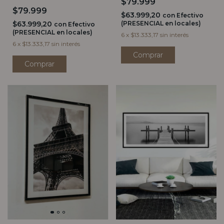
$79.999
$79.999
$63.999,20
con
Efectivo
$63.999,20
(PRESENCIAL en locales)
con
Efectivo
(PRESENCIAL en locales)
6
x
$13.333,17
sin interés
6
x
$13.333,17
sin interés
Comprar
Comprar