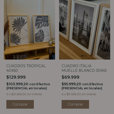
CUADROS TROPICAL
CUADRO ITALIA
40X60
MUELLE BLANCO 30X45
$129.999
$69.999
$103.999,20
$55.999,20
con
Efectivo
con
Efectivo
(PRESENCIAL en locales)
(PRESENCIAL en locales)
6
x
$21.666,50
sin interés
6
x
$11.666,50
sin interés
Comprar