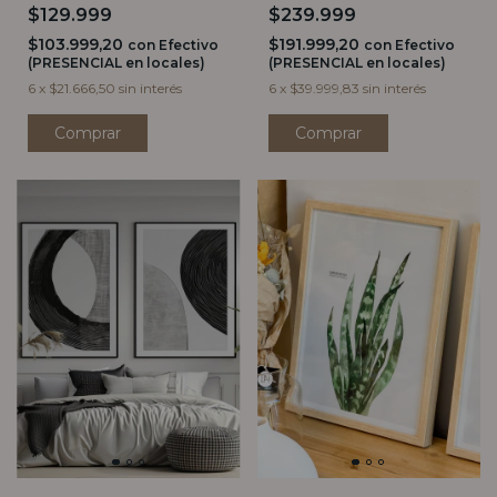
$129.999
$239.999
$103.999,20
$191.999,20
con
Efectivo
con
Efectivo
(PRESENCIAL en locales)
(PRESENCIAL en locales)
6
x
$21.666,50
sin interés
6
x
$39.999,83
sin interés
Comprar
Comprar