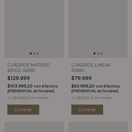
CUADROS MATISSE
CUADROS LINEAS
BEIGE 45X60
30X40
$129.999
$79.999
$103.999,20
$63.999,20
con
Efectivo
con
Efectivo
(PRESENCIAL en locales)
(PRESENCIAL en locales)
6
x
$21.666,50
sin interés
6
x
$13.333,17
sin interés
Comprar
Comprar