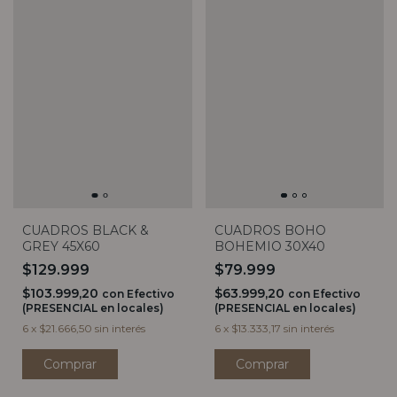
CUADROS BLACK &
CUADROS BOHO
GREY 45X60
BOHEMIO 30X40
$129.999
$79.999
$103.999,20
$63.999,20
con
Efectivo
con
Efectivo
(PRESENCIAL en locales)
(PRESENCIAL en locales)
6
x
$21.666,50
sin interés
6
x
$13.333,17
sin interés
Comprar
Comprar