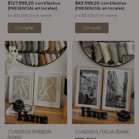
$127.999,20
$63.999,20
con
Efectivo
con
Efectivo
(PRESENCIAL en locales)
(PRESENCIAL en locales)
6
x
$26.666,50
sin interés
6
x
$13.333,17
sin interés
Comprar
Comprar
CUADROS RIBBON
CUADROS ITALIA 30X45
30X40