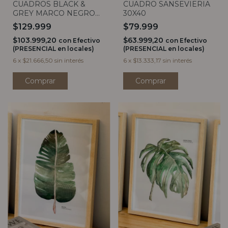
CUADROS BLACK &
CUADRO SANSEVIERIA
GREY MARCO NEGRO
30X40
45X60
$129.999
$79.999
$103.999,20
$63.999,20
con
Efectivo
con
Efectivo
(PRESENCIAL en locales)
(PRESENCIAL en locales)
6
x
$21.666,50
sin interés
6
x
$13.333,17
sin interés
Comprar
Comprar