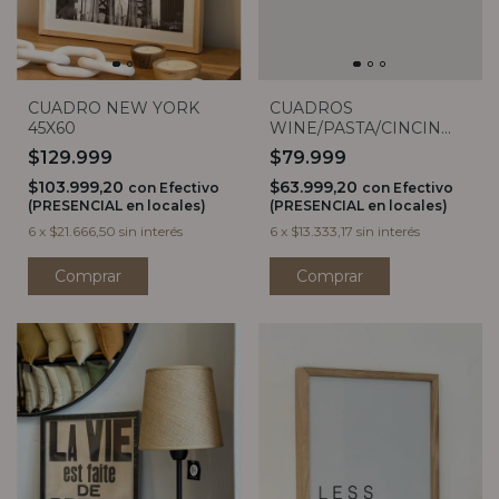
CUADRO NEW YORK
CUADROS
45X60
WINE/PASTA/CINCIN
30X40
$129.999
$79.999
$103.999,20
$63.999,20
con
Efectivo
con
Efectivo
(PRESENCIAL en locales)
(PRESENCIAL en locales)
6
x
$21.666,50
sin interés
6
x
$13.333,17
sin interés
Comprar
Comprar