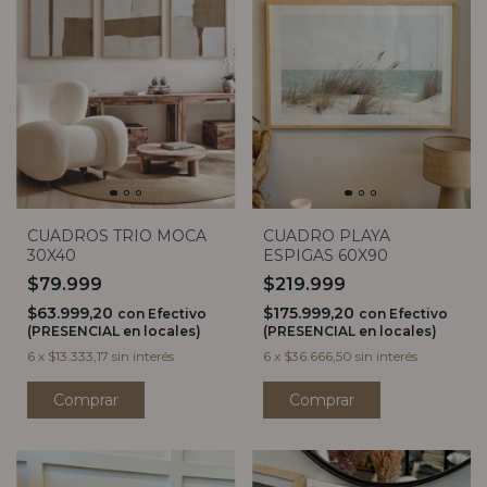
CUADRO PLAYA
CUADROS TRIO MOCA
ESPIGAS 60X90
30X40
$219.999
$79.999
$175.999,20
$63.999,20
con
Efectivo
con
Efectivo
(PRESENCIAL en locales)
(PRESENCIAL en locales)
6
x
$36.666,50
sin interés
6
x
$13.333,17
sin interés
Comprar