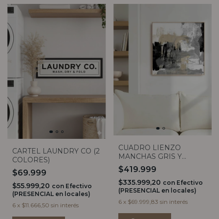
CUADRO LIENZO
CARTEL LAUNDRY CO (2
MANCHAS GRIS Y
COLORES)
NEGRAS 90X90
$419.999
$69.999
$335.999,20
con
Efectivo
$55.999,20
con
Efectivo
(PRESENCIAL en locales)
(PRESENCIAL en locales)
6
x
$69.999,83
sin interés
6
x
$11.666,50
sin interés