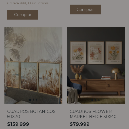
6
x
$24.999,83
sin interés
Comprar
Comprar
CUADROS BOTANICOS
CUADROS FLOWER
50X70
MARKET BEIGE 30X40
$159.999
$79.999