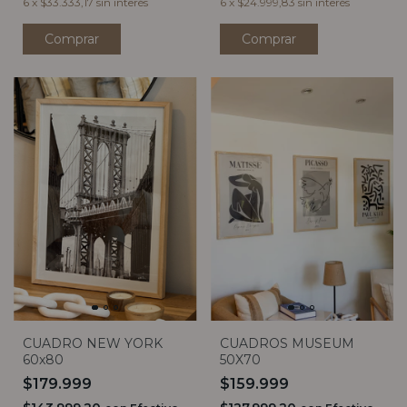
6
x
$33.333,17
sin interés
6
x
$24.999,83
sin interés
Comprar
Comprar
CUADRO NEW YORK
CUADROS MUSEUM
60x80
50X70
$179.999
$159.999