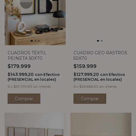
CUADROS TEXTIL
CUADRO GEO RASTROS
PEINETA 50X70
50X70
$179.999
$159.999
$143.999,20
$127.999,20
con
Efectivo
con
Efectivo
(PRESENCIAL en locales)
(PRESENCIAL en locales)
6
x
$29.999,83
sin interés
6
x
$26.666,50
sin interés
Comprar