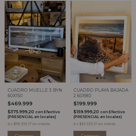
CUADRO MUELLE 3 BYN
CUADRO PLAYA BAJADA
60X150
2 60X80
$469.999
$199.999
$375.999,20
$159.999,20
con
Efectivo
con
Efectivo
(PRESENCIAL en locales)
(PRESENCIAL en locales)
6
x
$78.333,17
sin interés
6
x
$33.333,17
sin interés