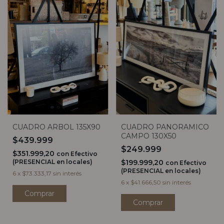
CUADRO ARBOL 135X90
CUADRO PANORAMICO
CAMPO 130X50
$439.999
$249.999
$351.999,20
con
Efectivo
(PRESENCIAL en locales)
$199.999,20
con
Efectivo
(PRESENCIAL en locales)
6
x
$73.333,17
sin interés
6
x
$41.666,50
sin interés