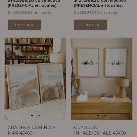
$143.999,20
$127.999,20
con
Efectivo
con
Efectivo
(PRESENCIAL en locales)
(PRESENCIAL en locales)
6
x
$29.999,83
sin interés
6
x
$26.666,50
sin interés
Comprar
Comprar
CUADROS CAMINO AL
CUADROS
MAR 45X60
INHALE/EXHALE 45X60