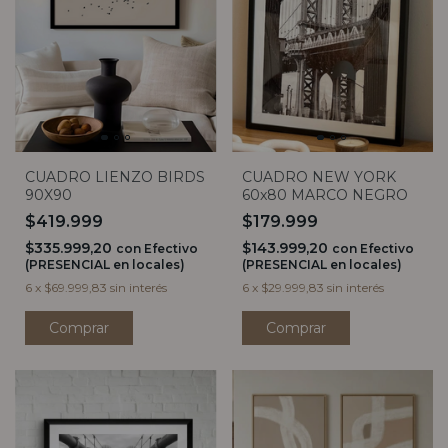
CUADRO LIENZO BIRDS
CUADRO NEW YORK
90X90
60x80 MARCO NEGRO
$419.999
$179.999
$335.999,20
$143.999,20
con
Efectivo
con
Efectivo
(PRESENCIAL en locales)
(PRESENCIAL en locales)
6
x
$69.999,83
sin interés
6
x
$29.999,83
sin interés
Comprar
Comprar