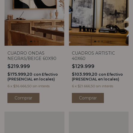
CUADRO ONDAS
CUADROS ARTISTIC
NEGRAS/BEIGE 60X90
40X60
$219.999
$129.999
$175.999,20
$103.999,20
con
Efectivo
con
Efectivo
(PRESENCIAL en locales)
(PRESENCIAL en locales)
6
x
$36.666,50
sin interés
6
x
$21.666,50
sin interés
Comprar