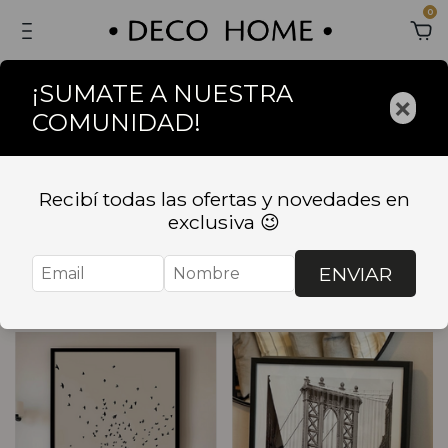
0
¡SUMATE A NUESTRA
×
COMUNIDAD!
Inicio
.
DECORACION
.
CUADROS Y PORTARETRATOS
.
Cuadros con lámina
.
breadcrumbs.mar-y-playa
Recibí todas las ofertas y novedades en
Cuadros con lámina
exclusiva 😉
ENVIAR
Ordenar
Filtrar