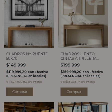
CUADROS NY PUENTE
CUADROS LIENZO
50X70
CINTAS ARPILLERA
40x60
$149.999
$199.999
$119.999,20
$159.999,20
con
Efectivo
con
Efectivo
(PRESENCIAL en locales)
(PRESENCIAL en locales)
6
x
$24.999,83
sin interés
6
x
$33.333,17
sin interés
Comprar
Comprar