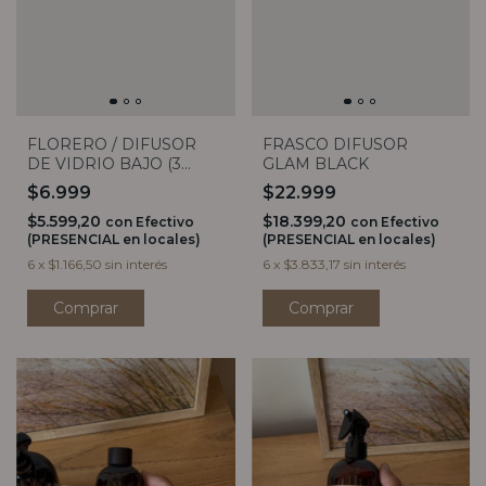
FLORERO / DIFUSOR
FRASCO DIFUSOR
DE VIDRIO BAJO (3
GLAM BLACK
COLORES)
$6.999
$22.999
$5.599,20
$18.399,20
con
Efectivo
con
Efectivo
(PRESENCIAL en locales)
(PRESENCIAL en locales)
6
x
$1.166,50
sin interés
6
x
$3.833,17
sin interés
Comprar