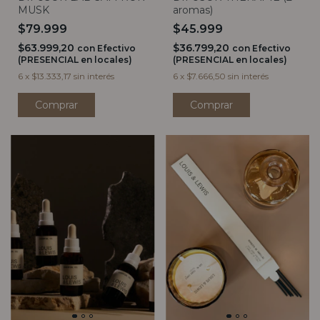
aromas)
MUSK
$45.999
$79.999
$36.799,20
$63.999,20
con
Efectivo
con
Efectivo
(PRESENCIAL en locales)
(PRESENCIAL en locales)
6
x
$7.666,50
sin interés
6
x
$13.333,17
sin interés
Comprar
Comprar