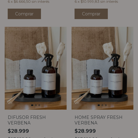
6
x
$6.666,50
sin interés
6
x
$10.999,83
sin interés
Comprar
Comprar
DIFUSOR FRESH
HOME SPRAY FRESH
VERBENA
VERBENA
$28.999
$28.999