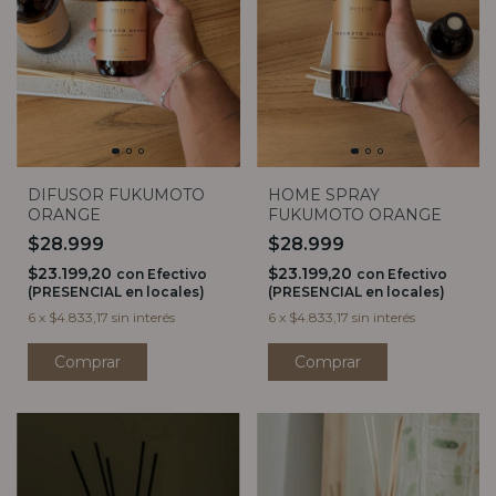
HOME SPRAY
DIFUSOR FUKUMOTO
FUKUMOTO ORANGE
ORANGE
$28.999
$28.999
$23.199,20
$23.199,20
con
Efectivo
con
Efectivo
(PRESENCIAL en locales)
(PRESENCIAL en locales)
6
x
$4.833,17
sin interés
6
x
$4.833,17
sin interés