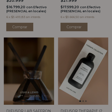
$20.999
$21.999
$16.799,20
$17.599,20
con
Efectivo
con
Efectivo
(PRESENCIAL en locales)
(PRESENCIAL en locales)
6
x
$3.499,83
sin interés
6
x
$3.666,50
sin interés
Comprar
Comprar
DIFUSOR THERAPIE (2
DIFUSOR LAB SAFFRON