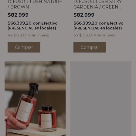
DIFUSOR LUSH NATURE
DIFUSOR LUSH SILKY
/ BROWN
GARDENIA / GREEN
150ML
$82.999
$82.999
$66.399,20
$66.399,20
con
Efectivo
con
Efectivo
(PRESENCIAL en locales)
(PRESENCIAL en locales)
6
x
$13.833,17
sin interés
6
x
$13.833,17
sin interés