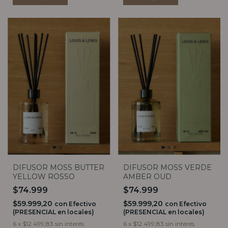
DIFUSOR MOSS BUTTER
DIFUSOR MOSS VERDE
YELLOW ROSSO
AMBER OUD
$74.999
$74.999
$59.999,20
$59.999,20
con
Efectivo
con
Efectivo
(PRESENCIAL en locales)
(PRESENCIAL en locales)
6
x
$12.499,83
sin interés
6
x
$12.499,83
sin interés