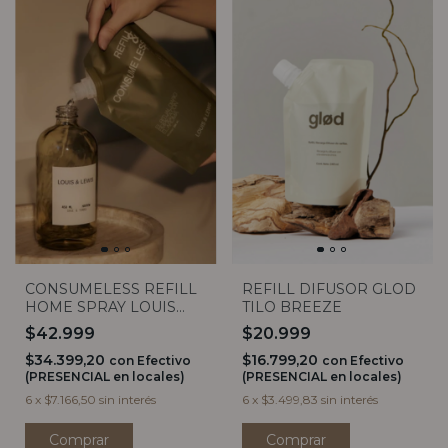
CONSUMELESS REFILL
REFILL DIFUSOR GLOD
HOME SPRAY LOUIS
TILO BREEZE
AND LEWIS (9 AROMAS)
$42.999
$20.999
$34.399,20
$16.799,20
con
Efectivo
con
Efectivo
(PRESENCIAL en locales)
(PRESENCIAL en locales)
6
x
$7.166,50
sin interés
6
x
$3.499,83
sin interés
Comprar
Comprar