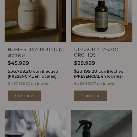
HOME SPRAY ROUND (7
DIFUSOR KITASATO
aromas)
ORCHIDS
$45.999
$28.999
$36.799,20
$23.199,20
con
Efectivo
con
Efectivo
(PRESENCIAL en locales)
(PRESENCIAL en locales)
6
x
$7.666,50
sin interés
6
x
$4.833,17
sin interés
Comprar