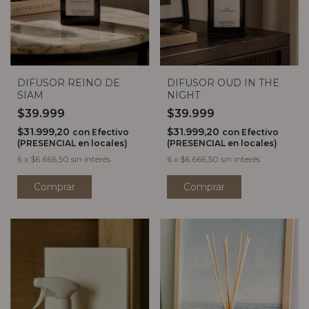
DIFUSOR REINO DE
DIFUSOR OUD IN THE
SIAM
NIGHT
$39.999
$39.999
$31.999,20
$31.999,20
con
Efectivo
con
Efectivo
(PRESENCIAL en locales)
(PRESENCIAL en locales)
6
x
$6.666,50
sin interés
6
x
$6.666,50
sin interés