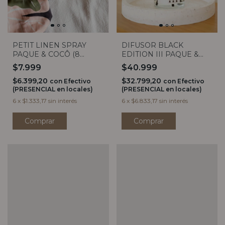
PETIT LINEN SPRAY
DIFUSOR BLACK
PAQUE & COCÔ (8
EDITION III PAQUE &
AROMAS)
COCÔ
$7.999
$40.999
$6.399,20
$32.799,20
con
Efectivo
con
Efectivo
(PRESENCIAL en locales)
(PRESENCIAL en locales)
6
x
$1.333,17
sin interés
6
x
$6.833,17
sin interés
Comprar