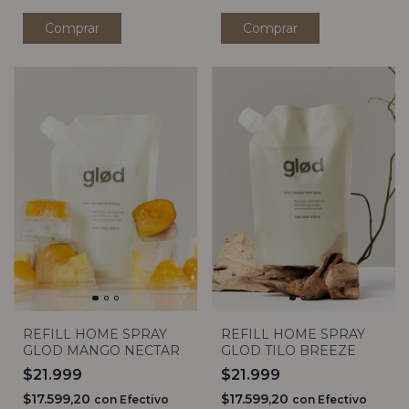
Comprar
Comprar
REFILL HOME SPRAY
REFILL HOME SPRAY
GLOD MANGO NECTAR
GLOD TILO BREEZE
$21.999
$21.999
$17.599,20
$17.599,20
con
Efectivo
con
Efectivo