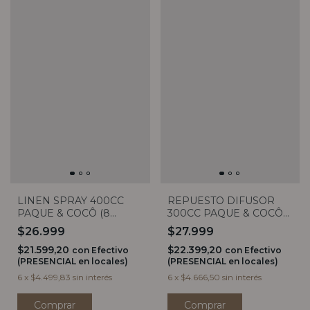
LINEN SPRAY 400CC
REPUESTO DIFUSOR
PAQUE & COCÔ (8
300CC PAQUE & COCÔ
AROMAS)
(6 AROMAS)
$26.999
$27.999
$21.599,20
$22.399,20
con
Efectivo
con
Efectivo
(PRESENCIAL en locales)
(PRESENCIAL en locales)
6
x
$4.499,83
sin interés
6
x
$4.666,50
sin interés
Comprar
Comprar