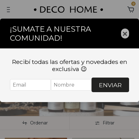
0
¡SUMATE A NUESTRA
×
COMUNIDAD!
Recibí todas las ofertas y novedades en
Inicio
.
DECORACION
.
HOME SPRAY Y DIFUSORES
exclusiva 😉
HOME SPRAY Y
ENVIAR
DIFUSORES
Ordenar
Filtrar