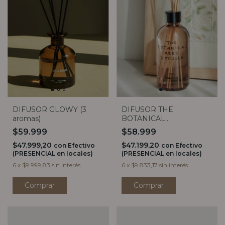
DIFUSOR GLOWY (3
DIFUSOR THE
aromas)
BOTANICAL
COLLECTION (2 aromas)
$59.999
$58.999
$47.999,20
$47.199,20
con
Efectivo
con
Efectivo
(PRESENCIAL en locales)
(PRESENCIAL en locales)
6
x
$9.999,83
sin interés
6
x
$9.833,17
sin interés
Comprar
Comprar