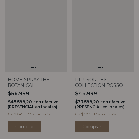
HOME SPRAY THE
DIFUSOR THE
BOTANICAL
COLLECTION ROSSO
COLLECTION (2 aromas)
250ML
$56.999
$46.999
$45.599,20
$37.599,20
con
Efectivo
con
Efectivo
(PRESENCIAL en locales)
(PRESENCIAL en locales)
6
x
$9.499,83
sin interés
6
x
$7.833,17
sin interés
Comprar