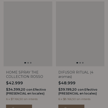
HOME SPRAY THE
DIFUSOR RITUAL (4
COLLECTION ROSSO
aromas)
$42.999
$48.999
$34.399,20
$39.199,20
con
Efectivo
con
Efectivo
(PRESENCIAL en locales)
(PRESENCIAL en locales)
6
x
$7.166,50
sin interés
6
x
$8.166,50
sin interés