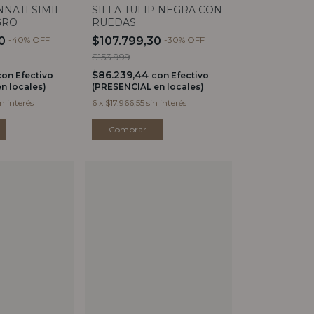
NNATI SIMIL
SILLA TULIP NEGRA CON
GRO
RUEDAS
40
-
40
%
OFF
$107.799,30
-
30
%
OFF
$153.999
$86.239,44
con
Efectivo
con
Efectivo
n locales)
(PRESENCIAL en locales)
in interés
6
x
$17.966,55
sin interés