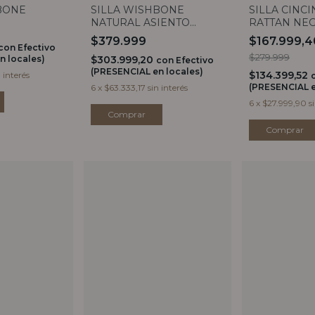
BONE
SILLA WISHBONE
SILLA CINCI
NATURAL ASIENTO
RATTAN NE
CLARO
$379.999
$167.999,
con
Efectivo
$279.999
n locales)
$303.999,20
con
Efectivo
(PRESENCIAL en locales)
$134.399,52
n interés
(PRESENCIAL e
6
x
$63.333,17
sin interés
6
x
$27.999,90
s