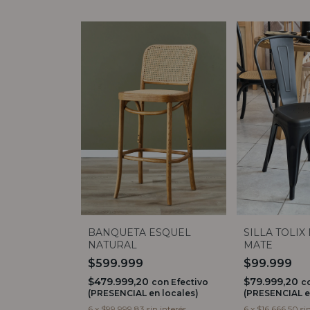
BANQUETA ESQUEL
SILLA TOLI
NATURAL
MATE
$599.999
$99.999
$479.999,20
$79.999,20
con
Efectivo
c
(PRESENCIAL en locales)
(PRESENCIAL e
6
x
$99.999,83
sin interés
6
x
$16.666,50
si