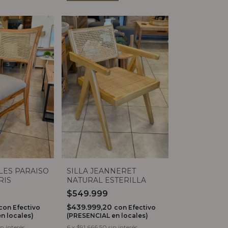
LES PARAISO
SILLA JEANNERET
RIS
NATURAL ESTERILLA
$549.999
$439.999,20
con
Efectivo
con
Efectivo
n locales)
(PRESENCIAL en locales)
in interés
6
x
$91.666,50
sin interés