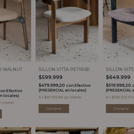
ID WALNUT
SILLON VITTA PETIRIBI
SILLON VIT
$599.999
$649.999
$479.999,20
$519.999,20
con
Efectivo
(PRESENCIAL en locales)
(PRESENCIAL e
con
Efectivo
n locales)
6
x
$99.999,83
sin interés
6
x
$108.333,17
s
n interés