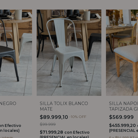
X NEGRO
SILLA TOLIX BLANCO
SILLA NAPO
MATE
TAPIZADA G
$89.999,10
-
10
%
OFF
$569.999
$99.999
$455.999,20
on
Efectivo
n locales)
(PRESENCIAL e
$71.999,28
con
Efectivo
(PRESENCIAL en locales)
n interés
6
x
$94.999,83
s