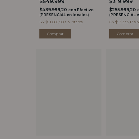
$549.999
$319.999
$439.999,20
$255.999,20
con
Efectivo
(PRESENCIAL en locales)
(PRESENCIAL e
6
x
$91.666,50
sin interés
6
x
$53.333,17
sin