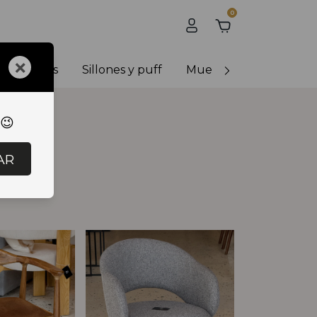
0
×
y banquetas
Sillones y puff
Muebles de exterior
 😉
AR