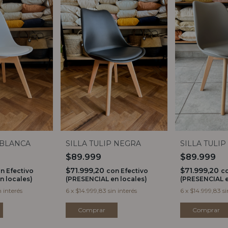
 BLANCA
SILLA TULIP NEGRA
SILLA TULIP
$89.999
$89.999
$71.999,20
$71.999,20
on
Efectivo
con
Efectivo
c
n locales)
(PRESENCIAL en locales)
(PRESENCIAL e
n interés
6
x
$14.999,83
sin interés
6
x
$14.999,83
si