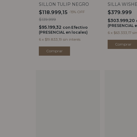
SILLON TULIP NEGRO
SILLA WISH
$118.999,15
-
15
%
OFF
$379.999
$139.999
$303.999,20
(PRESENCIAL e
$95.199,32
con
Efectivo
(PRESENCIAL en locales)
6
x
$63.333,17
si
6
x
$19.833,19
sin interés