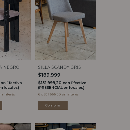
TA NEGRO
SILLA SCANDY GRIS
$189.999
$151.999,20
con
Efectivo
con
Efectivo
n locales)
(PRESENCIAL en locales)
in interés
6
x
$31.666,50
sin interés