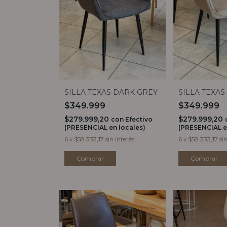
SILLA TEXAS DARK GREY
SILLA TEXAS
$349.999
$349.999
$279.999,20
$279.999,20
con
Efectivo
(PRESENCIAL en locales)
(PRESENCIAL e
6
x
$58.333,17
sin interés
6
x
$58.333,17
si