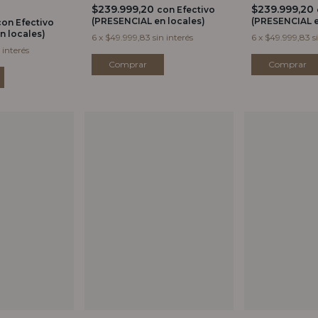
$239.999,20
$239.999,20
con
Efectivo
(PRESENCIAL en locales)
(PRESENCIAL e
con
Efectivo
n locales)
6
x
$49.999,83
sin interés
6
x
$49.999,83
s
 interés