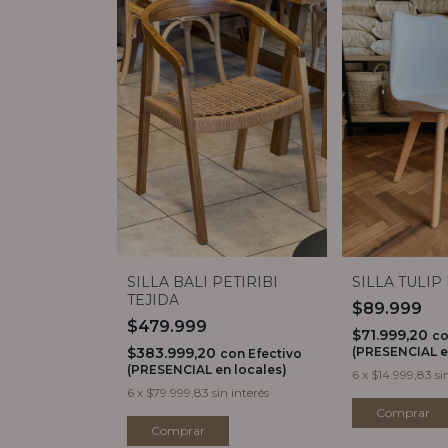
SILLA TULIP
SILLA BALI PETIRIBI
TEJIDA
$89.999
$479.999
$71.999,20
c
(PRESENCIAL e
$383.999,20
con
Efectivo
(PRESENCIAL en locales)
6
x
$14.999,83
si
6
x
$79.999,83
sin interés