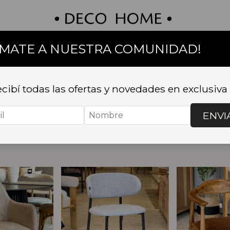
UMATE A NUESTRA COMUNIDAD!
on
Textil
Bazar
Baño
Muebles
Sillas 
cibí todas las ofertas y novedades en exclusiva
ENVI