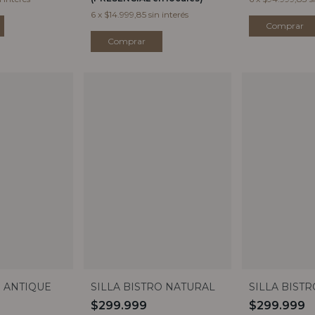
6
x
$14.999,85
sin interés
S ANTIQUE
SILLA BISTRO NATURAL
SILLA BIST
$299.999
$299.999