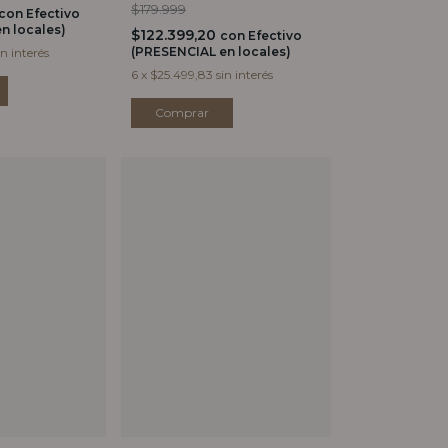
$179.999
con
Efectivo
n locales)
$122.399,20
con
Efectivo
(PRESENCIAL en locales)
in interés
6
x
$25.499,83
sin interés