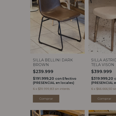
SILLA BELLINI DARK
SILLA ASTR
BROWN
TELA VISON
$239.999
$399.999
$191.999,20
$319.999,20
con
Efectivo
(PRESENCIAL en locales)
(PRESENCIAL e
6
x
$39.999,83
sin interés
6
x
$66.666,50
si