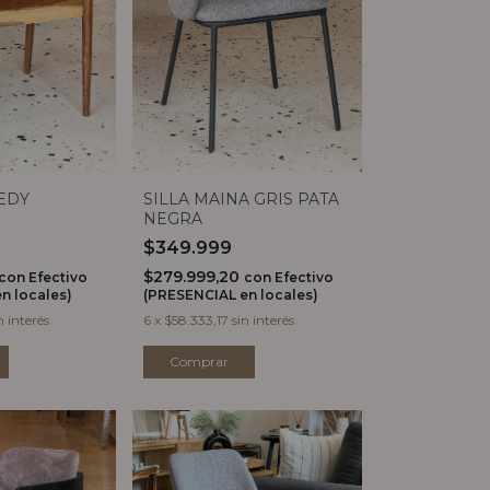
EDY
SILLA MAINA GRIS PATA
NEGRA
$349.999
$279.999,20
con
Efectivo
con
Efectivo
n locales)
(PRESENCIAL en locales)
n interés
6
x
$58.333,17
sin interés