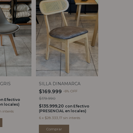
SILLA DINAMARCA
 GRIS
$169.999
-
6
%
OFF
$179.990
on
Efectivo
n locales)
$135.999,20
con
Efectivo
(PRESENCIAL en locales)
n interés
6
x
$28.333,17
sin interés