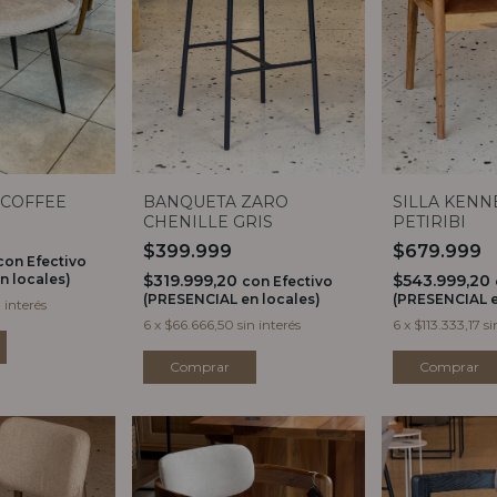
 COFFEE
BANQUETA ZARO
SILLA KENN
CHENILLE GRIS
PETIRIBI
$399.999
$679.999
con
Efectivo
n locales)
$319.999,20
$543.999,20
con
Efectivo
(PRESENCIAL en locales)
(PRESENCIAL e
n interés
6
x
$66.666,50
sin interés
6
x
$113.333,17
si