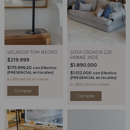
VELADOR TOM NEGRO
SOFA CROACIA 2,20
PANNE JADE
$219.999
$1.890.000
$175.999,20
con
Efectivo
(PRESENCIAL en locales)
$1.512.000
con
Efectivo
(PRESENCIAL en locales)
6
x
$36.666,50
sin interés
6
x
$315.000
sin interés
Comprar