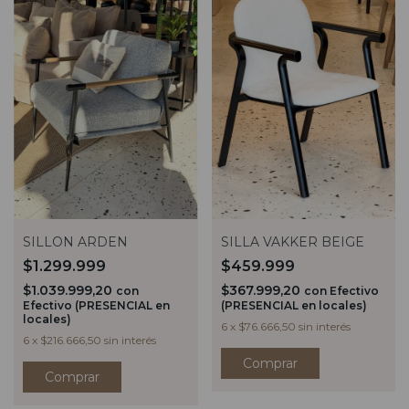
SILLON ARDEN
SILLA VAKKER BEIGE
$1.299.999
$459.999
$1.039.999,20
$367.999,20
con
con
Efectivo
Efectivo (PRESENCIAL en
(PRESENCIAL en locales)
locales)
6
x
$76.666,50
sin interés
6
x
$216.666,50
sin interés