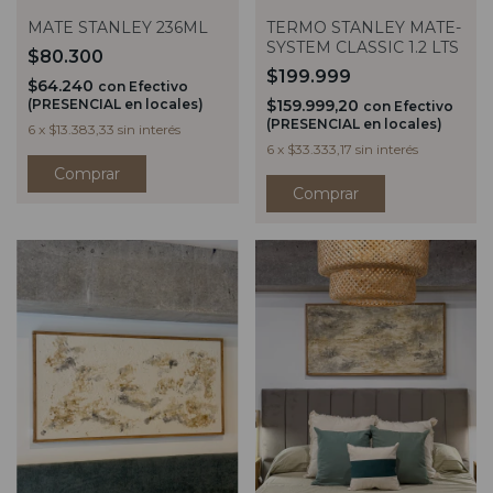
TERMO STANLEY MATE-
MATE STANLEY 236ML
SYSTEM CLASSIC 1.2 LTS
$80.300
$199.999
$64.240
con
Efectivo
$159.999,20
(PRESENCIAL en locales)
con
Efectivo
(PRESENCIAL en locales)
6
x
$13.383,33
sin interés
6
x
$33.333,17
sin interés
Comprar
Comprar