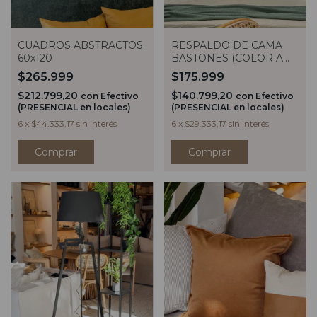
CUADROS ABSTRACTOS
RESPALDO DE CAMA
60x120
BASTONES (COLOR A
ELECCION)
$265.999
$175.999
$212.799,20
$140.799,20
con
Efectivo
con
Efectivo
(PRESENCIAL en locales)
(PRESENCIAL en locales)
6
x
$44.333,17
sin interés
6
x
$29.333,17
sin interés
Comprar
Comprar