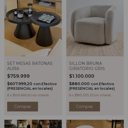
SET MESAS RATONAS
SILLON BRUNA
AURA
GIRATORIO GRIS
$759.999
$1.100.000
$607.999,20
$880.000
con
Efectivo
con
Efectivo
(PRESENCIAL en locales)
(PRESENCIAL en locales)
6
x
$126.666,50
sin interés
6
x
$183.333,33
sin interés