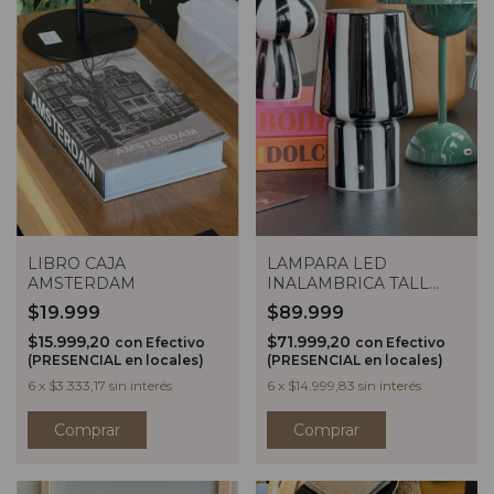
LIBRO CAJA
LAMPARA LED
AMSTERDAM
INALAMBRICA TALL
STRIPES NEGRO
$19.999
$89.999
$15.999,20
$71.999,20
con
Efectivo
con
Efectivo
(PRESENCIAL en locales)
(PRESENCIAL en locales)
6
x
$3.333,17
sin interés
6
x
$14.999,83
sin interés