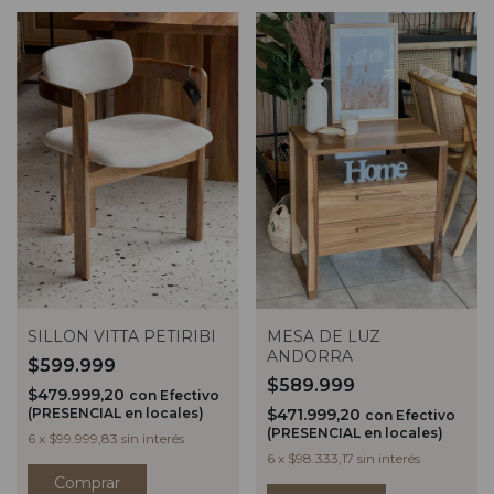
SILLON VITTA PETIRIBI
MESA DE LUZ
ANDORRA
$599.999
$589.999
$479.999,20
con
Efectivo
(PRESENCIAL en locales)
$471.999,20
con
Efectivo
(PRESENCIAL en locales)
6
x
$99.999,83
sin interés
6
x
$98.333,17
sin interés