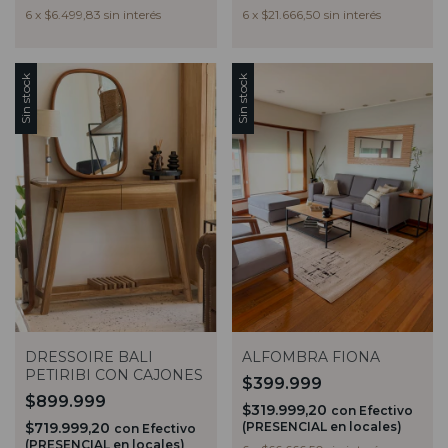
6
x
$6.499,83
sin interés
6
x
$21.666,50
sin interés
Sin stock
Sin stock
DRESSOIRE BALI
ALFOMBRA FIONA
PETIRIBI CON CAJONES
$399.999
$899.999
$319.999,20
con
Efectivo
$719.999,20
(PRESENCIAL en locales)
con
Efectivo
(PRESENCIAL en locales)