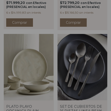
$71.999,20
$72.799,20
con
Efectivo
con
Efectivo
(PRESENCIAL en locales)
(PRESENCIAL en locales)
6
x
$14.999,83
sin interés
6
x
$15.166,50
sin interés
Comprar
PLATO PLAYO
SET DE CUBIERTOS DE