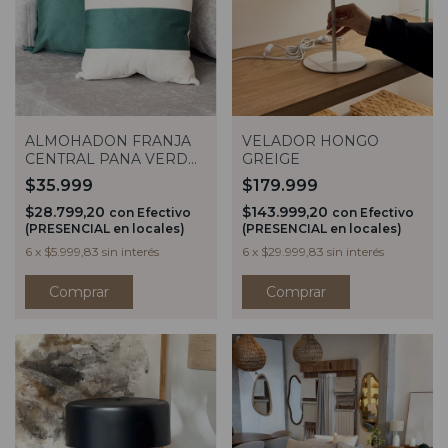
VELADOR HONGO
ALMOHADON FRANJA
GREIGE
CENTRAL PANA VERDE
40X40
$179.999
$35.999
$143.999,20
$28.799,20
con
Efectivo
con
Efectivo
(PRESENCIAL en locales)
(PRESENCIAL en locales)
6
x
$29.999,83
sin interés
6
x
$5.999,83
sin interés
Comprar
Comprar