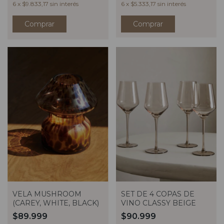
6
x
$9.833,17
sin interés
6
x
$5.333,17
sin interés
Comprar
VELA MUSHROOM
SET DE 4 COPAS DE
(CAREY, WHITE, BLACK)
VINO CLASSY BEIGE
$89.999
$90.999