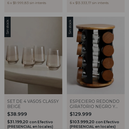
6
x
$9.999,83
sin interés
6
x
$13.333,17
sin interés
Sin stock
Sin stock
SET DE 4 VASOS CLASSY
ESPECIERO REDONDO
BEIGE
GIRATORIO NEGRO Y
MADERA X16 VASSA
$38.999
$129.999
$31.199,20
$103.999,20
con
Efectivo
con
Efectivo
(PRESENCIAL en locales)
(PRESENCIAL en locales)