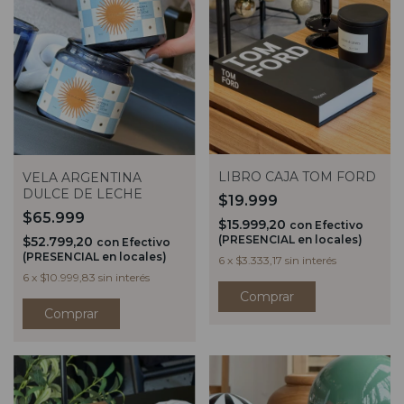
LIBRO CAJA TOM FORD
VELA ARGENTINA
DULCE DE LECHE
$19.999
$65.999
$15.999,20
con
Efectivo
(PRESENCIAL en locales)
$52.799,20
con
Efectivo
(PRESENCIAL en locales)
6
x
$3.333,17
sin interés
6
x
$10.999,83
sin interés