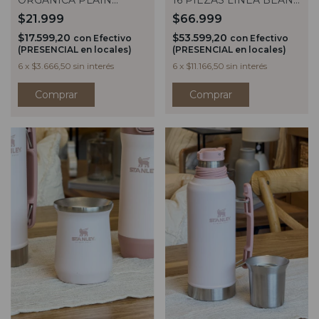
ORGANICA PLAIN
16 PIEZAS LINEA BEAN
CRUDO
NEGRO OPACO
$21.999
$66.999
$17.599,20
$53.599,20
con
Efectivo
con
Efectivo
(PRESENCIAL en locales)
(PRESENCIAL en locales)
6
x
$3.666,50
sin interés
6
x
$11.166,50
sin interés
Comprar