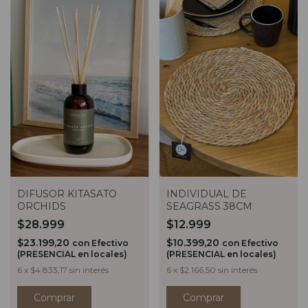
DIFUSOR KITASATO
INDIVIDUAL DE
ORCHIDS
SEAGRASS 38CM
$28.999
$12.999
$23.199,20
$10.399,20
con
Efectivo
con
Efectivo
(PRESENCIAL en locales)
(PRESENCIAL en locales)
6
x
$4.833,17
sin interés
6
x
$2.166,50
sin interés