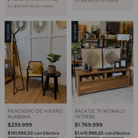
6
x
$66.666,50
sin interés
6
x
$149.999,83
sin interés
Sin stock
Sin stock
RACK DE TV MONACO
PERCHERO DE HIERRO
PETIRIBI
ALABAMA
$1.769.999
$239.999
$1.415.999,20
$191.999,20
con
Efectivo
con
Efectivo