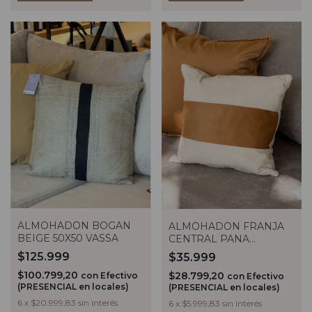
ALMOHADON BOGAN
ALMOHADON FRANJA
BEIGE 50X50 VASSA
CENTRAL PANA
AVELLANA 40X40
$125.999
$35.999
$100.799,20
$28.799,20
con
Efectivo
con
Efectivo
(PRESENCIAL en locales)
(PRESENCIAL en locales)
6
x
$20.999,83
sin interés
6
x
$5.999,83
sin interés