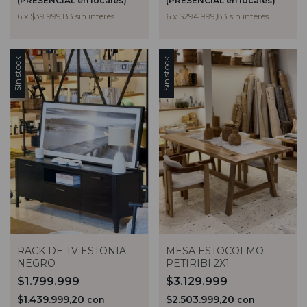
(PRESENCIAL en locales)
(PRESENCIAL en locales)
6
x
$294.999,83
sin interés
6
x
$39.999,83
sin interés
Sin stock
Sin stock
RACK DE TV ESTONIA
MESA ESTOCOLMO
NEGRO
PETIRIBI 2X1
$1.799.999
$3.129.999
$1.439.999,20
$2.503.999,20
con
con